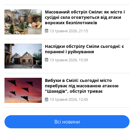
Масований обстріл Сміли: як місто і
сусідні села оговтуються від атаки
ворожих безпілотників
13 травня 2026, 21:15
Наслідки обстрілу Сміли сьогодні: є
поранені і руйнування
13 травня 2026, 15:39
Вибухи в Смілі: сьогодні місто
перебуває під масованою атакою
"Шахедів", обстріл триває
13 травня 2026, 12:45
Всі новини