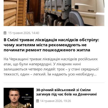
15 травня 2026, 14:40
В Смілі триває ліквідація наслідків обстрілу:
чому жителям міста рекомендують не
починати ремонт пошкодженого житла
На Черкащині триває ліквідація наслідків російських
атак, що були напередодні. У лікарнях нині
залишаються четверо людей: троє – у стані середньої
тяжкості, один – легкий. Їм надають усю необхідну
допомогу. Про це повідомляє начальник Черкаської
ОВА Ігор Табурець. У Смілянській громаді працює штаб
із ліквідації наслідків надзвичайної ситуації. Через голів
30-річний військовий зі Сміли
квартальних комітетів приймають заяви від […]
загинув під час боїв на Донеччині
14 травня 2026, 19:26