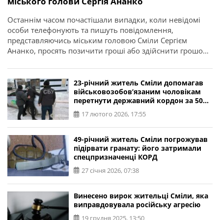
міського голови Сергія Ананко
Останнім часом почастішали випадки, коли невідомі
особи телефонують та пишуть повідомлення,
представляючись міським головою Сміли Сергієм
Ананко, просять позичити гроші або здійснити грошові
перекази. Про це повідомляє Смілянський міський
голова Сергій Ананко. “Останнім часом моїм знайомим
телефонують і пишуть невідомі, представляючись
23-річний житель Сміли допомагав
Сергієм Ананком, та просять позичити гроші.
військовозобов’язаним чоловікам
перетнути державний кордон за 5000
Повідомляю офіційно — жодних фінансових прохань я
доларів
нікому […]
17 лютого 2026, 17:55
49-річний житель Сміли погрожував
підірвати гранату: його затримали
спецпризначенці КОРД
27 січня 2026, 07:38
Винесено вирок жительці Сміли, яка
виправдовувала російську агресію
19 грудня 2025, 13:50