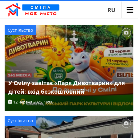
RU
Сайт Сміли
Новини Сміли
Суспільство
У Смілу завітає «Парк Дивотварин» для
дітей: вхід безкоштовний
12 червня 2026, 19:08
Суспільство