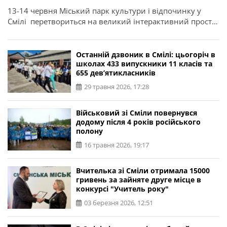
13-14 червня Міський парк культури і відпочинку у
Смілі перетвориться на великий інтерактивний простір
для дітей та родин — «Парк Дивотварин» створений
разом із Кернел. «Парк Дивотварин» — місце, де ожили
дитячі мрії! Проєкт створений з дитячих малюнків,
Останній дзвоник в Смілі: цьогоріч в
листів та історій, які команда збирала по всій Україні. У
школах 433 випускники 11 класів та
655 дев’ятикласників
центрі простору — гігантські надувні арт-інсталяції саме
[…]
29 травня 2026, 17:28
Військовий зі Сміли повернувся
додому після 4 років російського
полону
16 травня 2026, 19:17
Вчителька зі Сміли отримала 15000
гривень за зайняте друге місце в
конкурсі "Учитель року"
03 березня 2026, 12:51