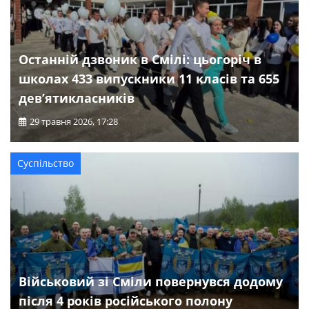
Останній дзвоник в Смілі: цьогоріч в
школах 433 випускники 11 класів та 655
дев’ятикласників
29 травня 2026, 17:28
Суспільство
Військовий зі Сміли повернувся додому
після 4 років російського полону