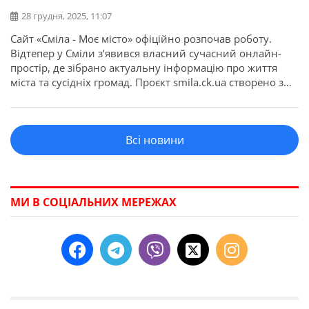
28 грудня, 2025, 11:07
Сайт «Сміла - Моє місто» офіційно розпочав роботу.
Відтепер у Сміли з’явився власний сучасний онлайн-
простір, де зібрано актуальну інформацію про життя
міста та сусідніх громад. Проєкт smila.ck.ua створено з
метою дати можливість жителям швидко й зручно
дізнаватися про події, новини і зміни, які відбуваються
сьогодні. Ми прагнемо зробити міську інформацію
Всі новини
доступною, зрозумілою, корисною.
МИ В СОЦІАЛЬНИХ МЕРЕЖАХ