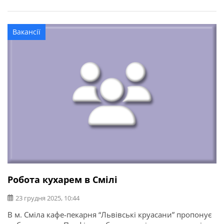
затримок. Повністю оплачувані лікарняні, 26
календарних днів щорічної відпустки. Медичне
страхування та страхування життя. Бронювання для
Вакансії
військовозобов’язаних (за наявності актуальних
документів та квоти). […]
Робота кухарем в Смілі
23 грудня 2025, 10:44
В м. Сміла кафе-пекарня “Львівські круасани” пропонує