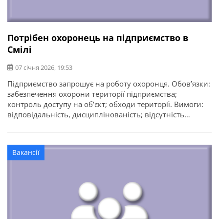
Потрібен охоронець на підприємство в
Смілі
07 січня 2026, 19:53
Підприємство запрошує на роботу охоронця. Обов’язки:
забезпечення охорони території підприємства;
контроль доступу на об’єкт; обходи території. Вимоги:
відповідальність, дисциплінованість; відсутність
шкідливих звичок; досвід роботи вітається (але не
обов’язковий) Умови роботи: змінний графік; стабільна
заробітна плата; офіційне працевлаштування;
Вакансії
комфортні умови праці.