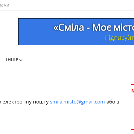
лами
«Сміла - Моє міс
Підписуйте
ІНШЕ
на електронну пошту
smila.misto@gmail.com
або в