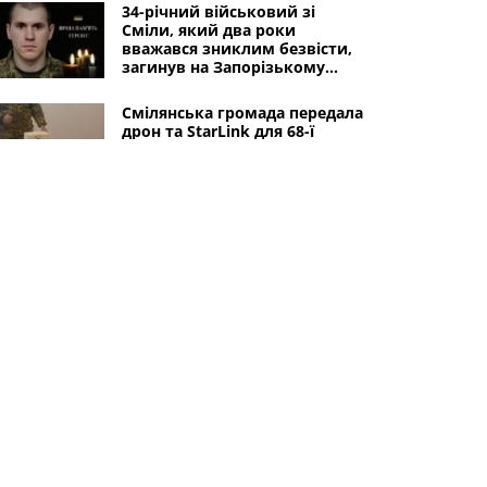
34-річний військовий зі
Сміли, який два роки
вважався зниклим безвісти,
загинув на Запорізькому
напрямку
Смілянська громада передала
дрон та StarLink для 68-ї
артилерійської бригади
30-річний військовий зі Сміли
загинув під час боїв на
Донеччині
Інші міста
Черкаси
Золотоноша