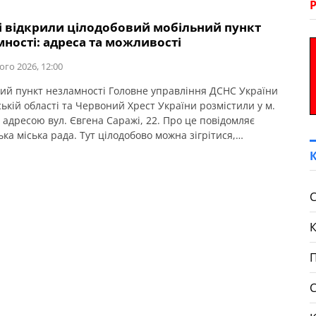
лі відкрили цілодобовий мобільний пункт
ності: адреса та можливості
ого 2026, 12:00
ий пункт незламності Головне управління ДСНС України
ькій області та Червоний Хрест України розмістили у м.
 адресою вул. Євгена Саражі, 22. Про це повідомляє
ка міська рада. Тут цілодобово можна зігрітися,
дити гаджети, випити гарячого чаю та перепочити. Для
блаштована безпечна дитяча зона.
С
П