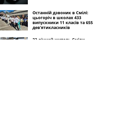
Останній дзвоник в Смілі:
цьогоріч в школах 433
випускники 11 класів та 655
дев’ятикласників
23-річний житель Сміли
допомагав
військовозобов’язаним
чоловікам перетнути
державний кордон за 5000
доларів
Смілянська громада передала
дрон та StarLink для 68-ї
артилерійської бригади
Інші міста
Черкаси