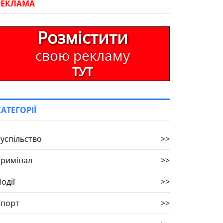
РЕКЛАМА
Розмістити
свою рекламу
ТУТ
КАТЕГОРІЇ
успільство
>>
Кримінал
>>
одії
>>
Спорт
>>