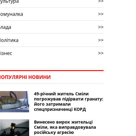
ультура
>>
Комуналка
>>
Влада
>>
олітика
>>
ізнес
>>
ПОПУЛЯРНІ НОВИНИ
49-річний житель Сміли
погрожував підірвати гранату:
його затримали
спецпризначенці КОРД
Винесено вирок жительці
Сміли, яка виправдовувала
російську агресію