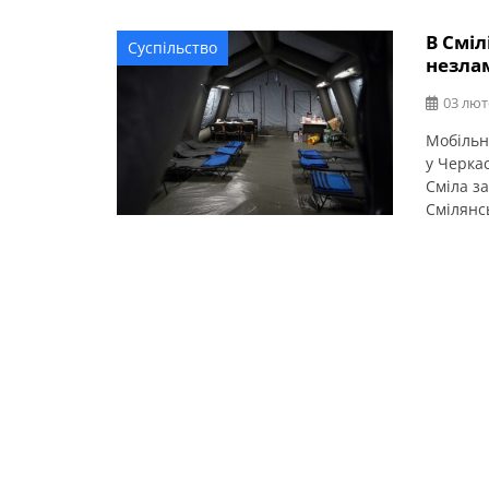
В Смі
Суспільство
незлам
03 лют
Мобільн
у Черкас
Сміла за
Смілянсь
підзаря
дітей о