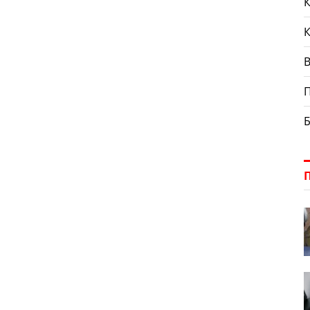
К
П
Б