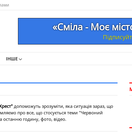
лами
«Сміла - Моє міс
Підписуйте
ІНШЕ
Хрест"
допоможуть зрозуміти, яка ситуація зараз, що
омляємо про все, що стосується теми "Червоний
 за останню годину, фото, відео.