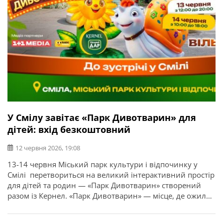
У Смілу завітає «Парк Дивотварин» для
дітей: вхід безкоштовний
12 червня 2026, 19:08
13-14 червня Міський парк культури і відпочинку у
Смілі перетвориться на великий інтерактивний простір
для дітей та родин — «Парк Дивотварин» створений
разом із Кернел. «Парк Дивотварин» — місце, де ожили
дитячі мрії! Проєкт створений з дитячих малюнків,
листів та історій, які команда збирала по всій Україні. У