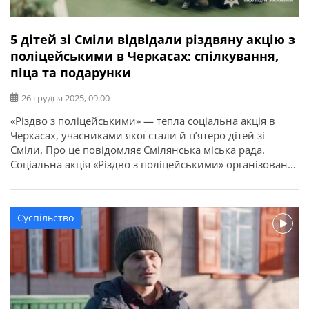
5 дітей зі Сміли відвідали різдвяну акцію з
поліцейськими в Черкасах: спілкування,
піца та подарунки
26 грудня 2025, 09:00
«Різдво з поліцейськими» — тепла соціальна акція в
Черкасах, учасниками якої стали й п’ятеро дітей зі
Сміли. Про це повідомляє Смілянська міська рада.
Соціальна акція «Різдво з поліцейськими» організована
спільними зусиллями поліцейських ювенальної
превенції, Департаменту головної інспекції та
дотримання прав людини НПУ та капеланів.
Суспільство
Поліцейські та капелани створили для малечі дружню й
невимушену атмосферу. Кожну […]