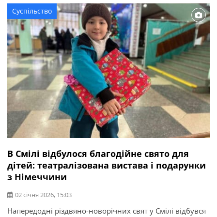
центрі простору — гігантські надувні арт-інсталяції саме
Суспільство
[…]
В Смілі відбулося благодійне свято для
дітей: театралізована вистава і подарунки
з Німеччини
02 січня 2026, 15:03
Напередодні різдвяно-новорічних свят у Смілі відбувся