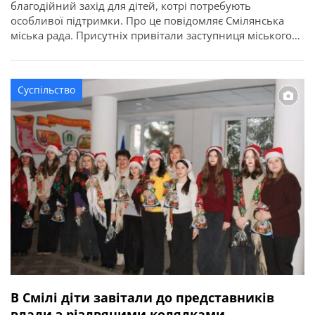
благодійний захід для дітей, котрі потребують
особливої підтримки. Про це повідомляє Смілянська
міська рада. Присутніх привітали заступниця міського
голови Тетяна Карло, заступник голови Черкаської
районної ради Олександр Гончаренко та представники
благодійних організацій. Святкову програму відкрили
Суспільство
творчі номери у виконанні вихованців Смілянського
Будинку дитячої та юнацької творчості. Кульмінацією
заходу стала […]
В Смілі діти завітали до представників
влади з різдвяними колядками