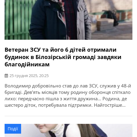
Ветеран ЗСУ та його 6 дітей отримали
будинок в Білозірській громаді завдяки
благодійникам
25 грудня 2025, 20:25
Володимир добровільно став до лав ЗСУ, служив у 48-й
бригаді. Дев’ять місяців тому родину оборонця спіткало
лихо: передчасно пішла з життя дружина… Родина, де
шестеро діток, потребувала підтримки. Найгостріше
питання було з житлом. Про це повідомляє начальник
Черкаської ОВА Ігор Табурець. “Разом із благодійними
фондами Фонд “МХП-Громаді” і “Відновлення-
Події
Черкащина” ми подбали про новий дім для […]