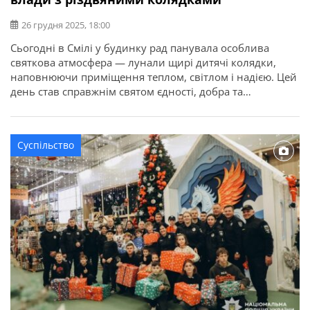
26 грудня 2025, 18:00
Сьогодні в Смілі у будинку рад панувала особлива
святкова атмосфера — лунали щирі дитячі колядки,
наповнюючи приміщення теплом, світлом і надією. Цей
день став справжнім святом єдності, добра та
різдвяного настрою. Про це повідомляє Смілянська
міська рада. Зі святковими вітаннями завітали
вихованці дитячої школи мистецтв, Державного
Суспільство
навчального закладу «Смілянський центр підготовки і
перепідготовки робітничих кадрів», […]