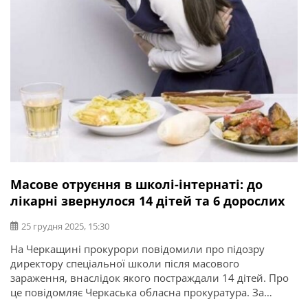
Масове отруєння в школі-інтернаті: до
лікарні звернулося 14 дітей та 6 дорослих
25 грудня 2025, 15:30
На Черкащині прокурори повідомили про підозру
директору спеціальної школи після масового
зараження, внаслідок якого постраждали 14 дітей. Про
це повідомляє Черкаська обласна прокуратура. За
даними слідства, до місцевої лікарні звернулося 14