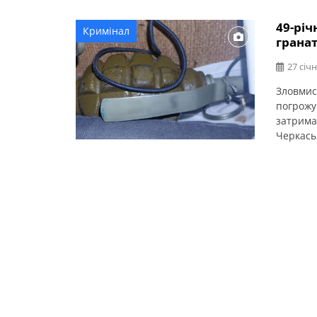
49-рі
Кримінал
грана
27 січн
Зловмис
погрожув
затрима
Черкась
повідом
відео в 
адресою
спецпри
[…]