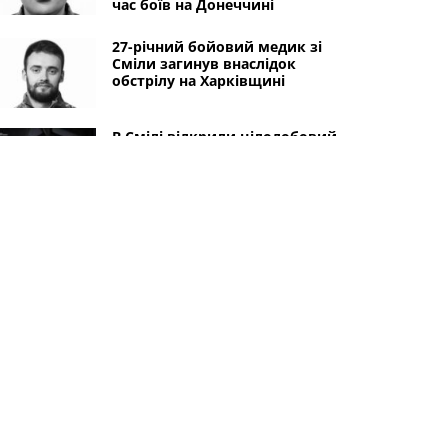
час боїв на Донеччині
27-річний бойовий медик зі
Сміли загинув внаслідок
обстрілу на Харківщині
В Смілі відкрили цілодобовий
мобільний пункт незламності:
адреса та можливості
Диверсанта зі Сміли, який
намагався підірвати міст,
засуджено до 15 років
ув’язнення
Інші міста
Черкаси