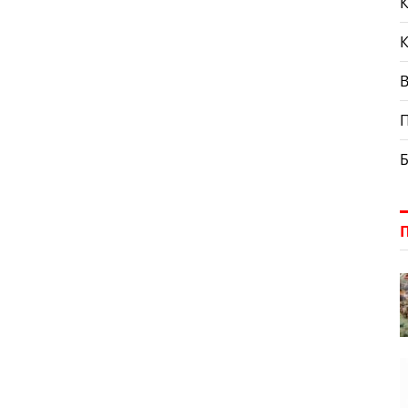
К
П
Б