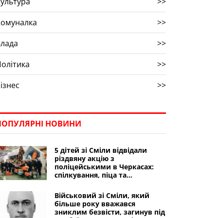
ультура
>>
Комуналка
>>
Влада
>>
олітика
>>
ізнес
>>
ПОПУЛЯРНІ НОВИНИ
5 дітей зі Сміли відвідали
різдвяну акцію з
поліцейськими в Черкасах:
спілкування, піца та
подарунки
Військовий зі Сміли, який
більше року вважався
зниклим безвісти, загинув під