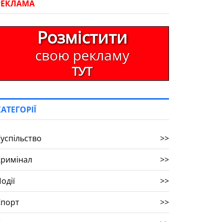
РЕКЛАМА
Розмістити
свою рекламу
ТУТ
КАТЕГОРІЇ
успільство
>>
Кримінал
>>
одії
>>
Спорт
>>