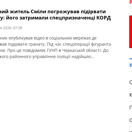
чний житель Сміли погрожував підірвати
ту: його затримали спецпризначенці КОРД
я 2026, 07:38
ник опублікував відео в соціальних мережах де
ав підірвати гранату. Під час спецоперації фігуранта
ли. Про це повідомляє ГУНП в Черкаській області. До
кого районного управління поліції надійшло
лення про те, що у Смілі місцевий житель опублікував
соціальних мережах, де погрожував підірвати гранату. За
 оперативно прибула слідчо-оперативна група,
значенці КОРД, спеціалісти-криміналісти, вибухотехніки
С
П