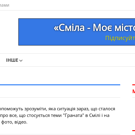
лами
«Сміла - Моє міс
Підписуйте
ІНШЕ
поможуть зрозуміти, яка ситуація зараз, що сталося
о все, що стосується теми "Граната" в Смілі і на
 фото, відео.