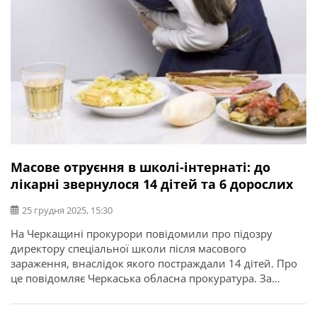
Масове отруєння в школі-інтернаті: до
лікарні звернулося 14 дітей та 6 дорослих
25 грудня 2025, 15:30
На Черкащині прокурори повідомили про підозру
директору спеціальної школи після масового
зараження, внаслідок якого постраждали 14 дітей. Про
це повідомляє Черкаська обласна прокуратура. За
даними слідства, до місцевої лікарні звернулося 14
дітей та 6 дорослих із масовим отруєнням.