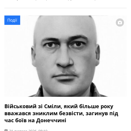
забезпечення військової частини Збройних Сил
України. 26 лютого Смілянська громада провела його у
вічність. Поховали Юрія Шинкара на Алеї Слави
Події
Загреблянського кладовища. Про це повідомляє
Смілянська міська рада. […]
Військовий зі Сміли, який більше року
вважався зниклим безвісти, загинув під
час боїв на Донеччині