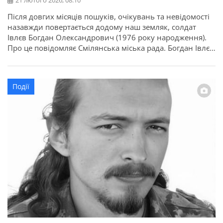
21 лютого 2026, 08:10
Після довгих місяців пошуків, очікувань та невідомості
назавжди повертається додому наш земляк, солдат
Івлєв Богдан Олександрович (1976 року народження).
Про це повідомляє Смілянська міська рада. Богдан Івлєв
був старшим водієм 3 штурмової роти військової
частини Збройних Сил України. Його життя обірвалося
ще 27 грудня 2024 року під час ведення бойових дій у
Події
Волноваському районі на […]