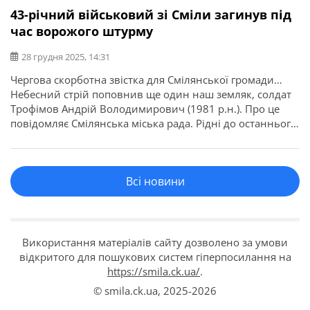
43-річний військовий зі Сміли загинув під
час ворожого штурму
28 грудня 2025, 14:31
Чергова скорботна звістка для Смілянської громади…
Небесний стрій поповнив ще один наш земляк, солдат
Трофімов Андрій Володимирович (1981 р.н.). Про це
повідомляє Смілянська міська рада. Рідні до останнього
вірили, що виконуючи бойове завдання, Андрію
вдалося вижити. З 18 грудня 2024 року наш захисник
вважався зниклим безвісти… На жаль, ДНК-експертиза
Всі новини
підтвердила, що під час штурмових дій […]
Використання матеріалів сайту дозволено за умови
відкритого для пошукових систем гіперпосилання на
https://smila.ck.ua/
.
© smila.ck.ua,
2025-2026