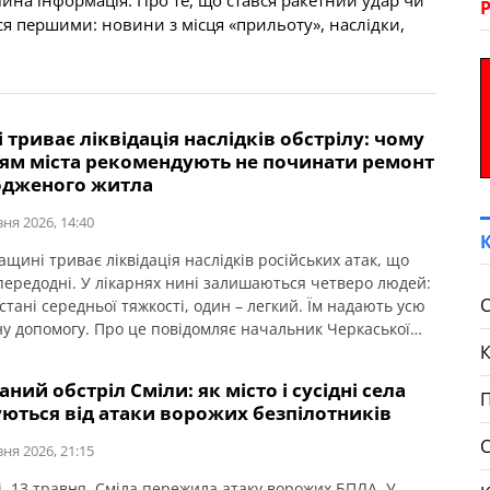
ійна інформація. Про те, що стався ракетний удар чи
еся першими: новини з місця «прильоту», наслідки,
і триває ліквідація наслідків обстрілу: чому
ям міста рекомендують не починати ремонт
дженого житла
вня 2026, 14:40
щині триває ліквідація наслідків російських атак, що
передодні. У лікарнях нині залишаються четверо людей:
С
 стані середньої тяжкості, один – легкий. Їм надають усю
ну допомогу. Про це повідомляє начальник Черкаської
р Табурець. У Смілянській громаді працює штаб із
ії наслідків надзвичайної ситуації. Через голів
ний обстріл Сміли: як місто і сусідні села
ьних комітетів приймають заяви від […]
П
уються від атаки ворожих безпілотників
вня 2026, 21:15
і, 13 травня, Сміла пережила атаку ворожих БПЛА. У