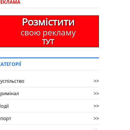
РЕКЛАМА
Розмістити
свою рекламу
ТУТ
КАТЕГОРІЇ
успільство
>>
Кримінал
>>
одії
>>
Спорт
>>