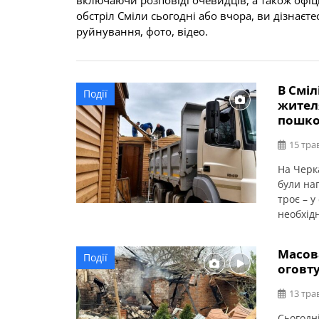
включаючи розповіді очевидців, а також офіц
обстріл Сміли сьогодні або вчора, ви дізнаєт
руйнування, фото, відео.
В Сміл
Події
жител
пошко
15 тра
На Черка
були на
троє – у
необхід
ОВА Іго
ліквідац
Масова
Події
квартал
оговт
13 тра
Сьогодн