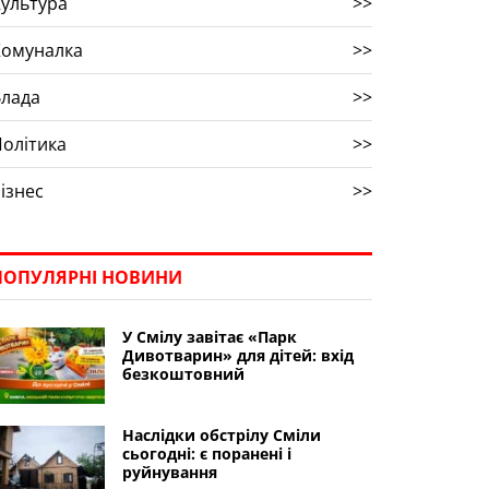
ультура
>>
Комуналка
>>
Влада
>>
олітика
>>
ізнес
>>
ПОПУЛЯРНІ НОВИНИ
У Смілу завітає «Парк
Дивотварин» для дітей: вхід
безкоштовний
Наслідки обстрілу Сміли
сьогодні: є поранені і
руйнування