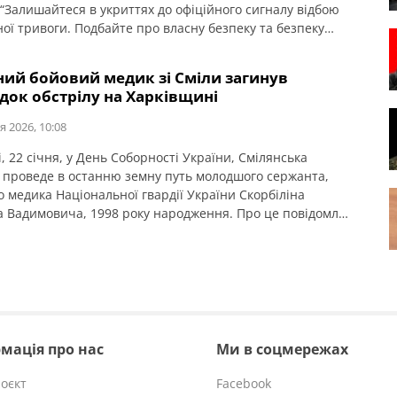
 “Залишайтеся в укриттях до офіційного сигналу відбою
ної тривоги. Подбайте про власну безпеку та безпеку
Зберігайте інформаційну тишу: не публікуйте фото, відео,
лучань чи роботу наших захисників. Ворог може
ний бойовий медик зі Сміли загинув
ати будь-яку інформацію. Існує загроза […]
док обстрілу на Харківщині
я 2026, 10:08
, 22 січня, у День Соборності України, Смілянська
 проведе в останню земну путь молодшого сержанта,
о медика Національної гвардії України Скорбіліна
 Вадимовича, 1998 року народження. Про це повідомляє
ька міська рада. 13 січня 2026 року 27-річний Максим
н загинув внаслідок артилерійського обстрілу під час
ня бойового завдання у Куп’янському районі Харківської
 У […]
мація про нас
Ми в соцмережах
оєкт
Facebook