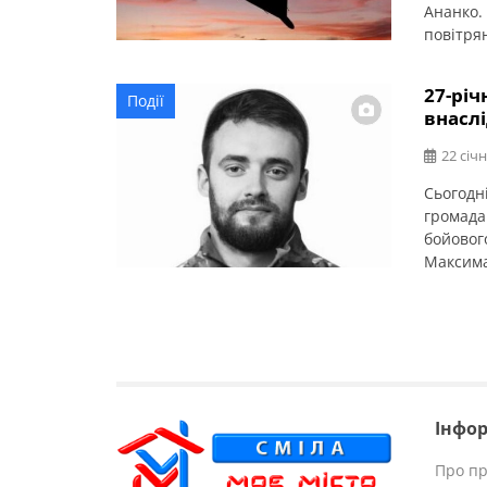
Ананко.
повітря
рідних. 
місця в
27-річ
Події
використ
внаслі
22 січн
Сьогодні
громада
бойовог
Максима
Смілянс
Скорбілі
виконан
області.
Інфор
Про пр