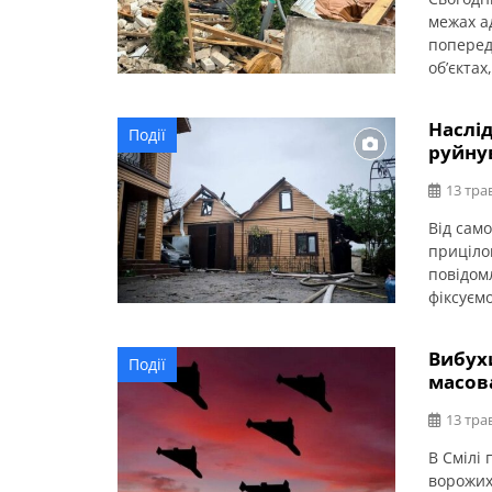
межах а
поперед
об’єкта
повідом
БПЛА вл
Наслід
Події
пошкодж
руйну
локації 
13 тра
Від сам
приціло
повідом
фіксуємо
та сусід
трьох тр
Вибухи
Події
доправле
масов
13 тра
В Смілі
ворожих