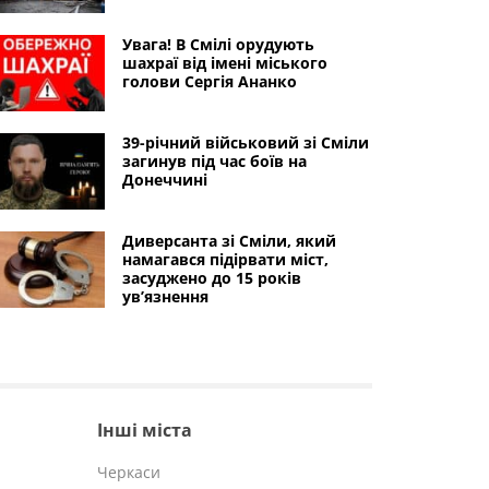
Увага! В Смілі орудують
шахраї від імені міського
голови Сергія Ананко
39-річний військовий зі Сміли
загинув під час боїв на
Донеччині
Диверсанта зі Сміли, який
намагався підірвати міст,
засуджено до 15 років
ув’язнення
Інші міста
Черкаси