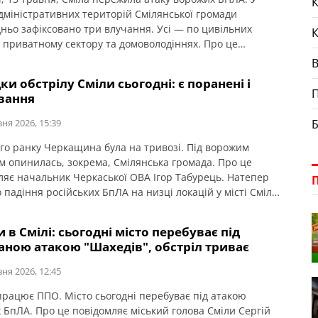
К
дміністративних територій Смілянської громади
ньо зафіксовано три влучання. Усі — по цивільних
х, приватному сектору та домоволодіннях. Про це
ляє Смілянська міська рада. На одній локації ворожий
учив у дерево між приватними будинками. Є
ки обстрілу Сміли сьогодні: є поранені і
ення домоволодінь і прилеглої території. Ще на одній
П
вання
— […]
вня 2026, 15:39
Б
ого ранку Черкащина була на тривозі. Під ворожим
м опинилась, зокрема, Смілянська громада. Про це
ляє начальник Черкаської ОВА Ігор Табурець. Натепер
 падіння російських БпЛА на низці локацій у місті Сміла
ніх селах. Ідеться про житлову інфраструктуру. Маємо
авмованих: двоє – тяжкі, один – середньої тяжкості. Усі
 в Смілі: сьогодні місто перебуває під
ні до лікарень. Їм […]
аною атакою "Шахедів", обстріл триває
вня 2026, 12:45
 працює ППО. Місто сьогодні перебуває під атакою
 БпЛА. Про це повідомляє міський голова Сміли Сергій