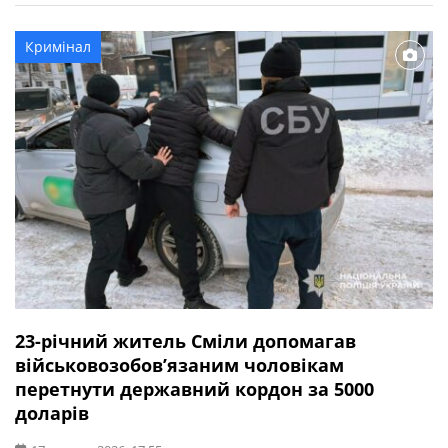
річна водійка автомобіля Mercedes-Benz не обрала
безпечної швидкості руху та допустила наїзд на
Кримінал
пішохода, який рухався по правому узбіччю дороги. […]
23-річний житель Сміли допомагав
військовозобов’язаним чоловікам
перетнути державний кордон за 5000
доларів