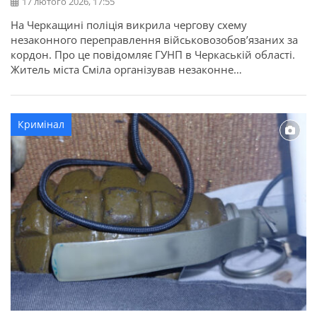
17 лютого 2026, 17:55
На Черкащині поліція викрила чергову схему
незаконного переправлення військовозобов’язаних за
кордон. Про це повідомляє ГУНП в Черкаській області.
Житель міста Сміла організував незаконне
переправлення чоловіків призовного віку за межі
України в обхід офіційних пунктів пропуску. Вартість
такої «послуги» становила 5000 доларів з особи. Слідчі
Кримінал
поліції спільно зі співробітниками СБУ та за
процесуального керівництва Черкаської обласної […]