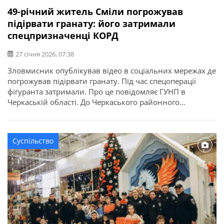
49-річний житель Сміли погрожував
підірвати гранату: його затримали
спецпризначенці КОРД
27 січня 2026, 07:38
Зловмисник опублікував відео в соціальних мережах де
погрожував підірвати гранату. Під час спецоперації
фігуранта затримали. Про це повідомляє ГУНП в
Черкаській області. До Черкаського районного
управління поліції надійшло повідомлення про те, що у
Смілі місцевий житель опублікував відео в соціальних
мережах, де погрожував підірвати гранату. За адресою
Суспільство
оперативно прибула слідчо-оперативна група,
спецпризначенці КОРД, спеціалісти-криміналісти,
вибухотехніки […]