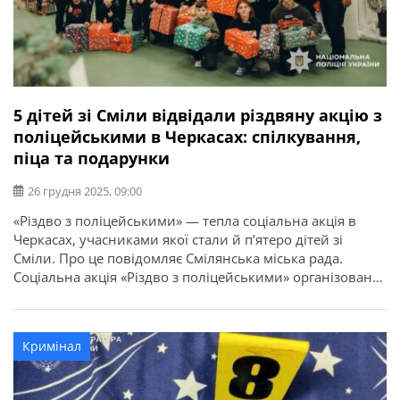
5 дітей зі Сміли відвідали різдвяну акцію з
поліцейськими в Черкасах: спілкування,
піца та подарунки
26 грудня 2025, 09:00
«Різдво з поліцейськими» — тепла соціальна акція в
Черкасах, учасниками якої стали й п’ятеро дітей зі
Сміли. Про це повідомляє Смілянська міська рада.
Соціальна акція «Різдво з поліцейськими» організована
спільними зусиллями поліцейських ювенальної
превенції, Департаменту головної інспекції та
дотримання прав людини НПУ та капеланів.
Кримінал
Поліцейські та капелани створили для малечі дружню й
невимушену атмосферу. Кожну […]