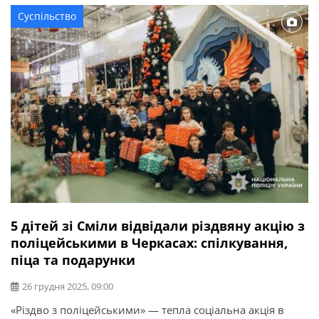
центрі простору — гігантські надувні арт-інсталяції саме
Суспільство
[…]
5 дітей зі Сміли відвідали різдвяну акцію з
поліцейськими в Черкасах: спілкування,
піца та подарунки
26 грудня 2025, 09:00
«Різдво з поліцейськими» — тепла соціальна акція в