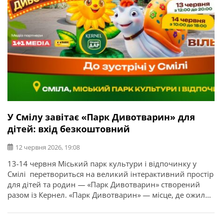
У Смілу завітає «Парк Дивотварин» для
дітей: вхід безкоштовний
12 червня 2026, 19:08
13-14 червня Міський парк культури і відпочинку у
Смілі перетвориться на великий інтерактивний простір
для дітей та родин — «Парк Дивотварин» створений
разом із Кернел. «Парк Дивотварин» — місце, де ожили
дитячі мрії! Проєкт створений з дитячих малюнків,
листів та історій, які команда збирала по всій Україні. У