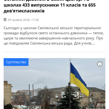
школах 433 випускники 11 класів та 655
дев’ятикласників
29 травня 2026, 17:28
Сьогодні у школах Смілянської міської територіальної
громади відбулося свято останнього дзвоника — тепле,
щире та хвилююче завершення навчального року. Про
це повідомляє Смілянська міська рада. Для учнів,
учителів і батьків цей день став особливим символом
підбиття підсумків, нових мрій і сподівань. Урочистості
пройшли у святковій атмосфері: звучали слова
Суспільство
вдячності педагогам, побажання успіхів учням та щирі
[…]