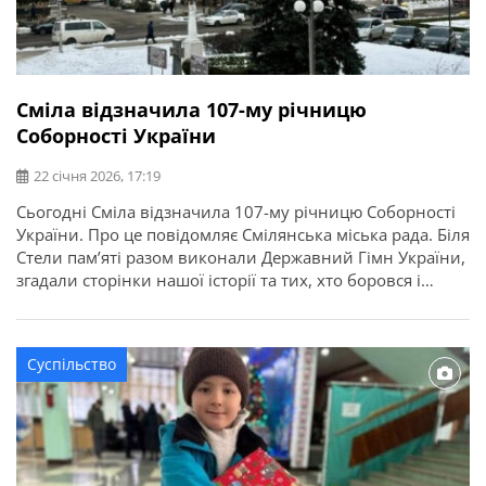
Сміла відзначила 107-му річницю
Соборності України
22 січня 2026, 17:19
Сьогодні Сміла відзначила 107-му річницю Соборності
України. Про це повідомляє Смілянська міська рада. Біля
Стели пам’яті разом виконали Державний Гімн України,
згадали сторінки нашої історії та тих, хто боровся і
продовжує боротися за незалежність нашої держави, і
об’єдналися у спільній молитві. Хвилиною мовчання
вшанували всіх, хто віддав життя за Україну — від часів
Суспільство
козаччини й […]