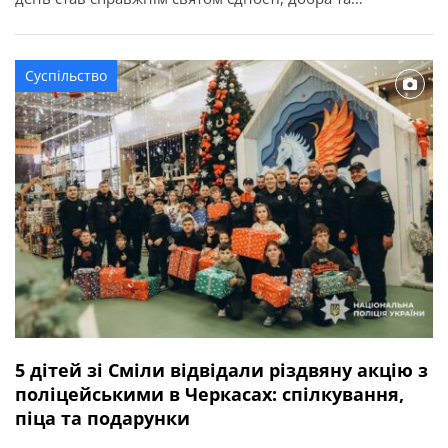
різдвяного настрою. Про це повідомляє Смілянська
міська рада. Зі святковими вітаннями завітали
вихованці дитячої школи мистецтв, Державного
Суспільство
навчального закладу «Смілянський центр підготовки і
перепідготовки робітничих кадрів», […]
5 дітей зі Сміли відвідали різдвяну акцію з
поліцейськими в Черкасах: спілкування,
піца та подарунки