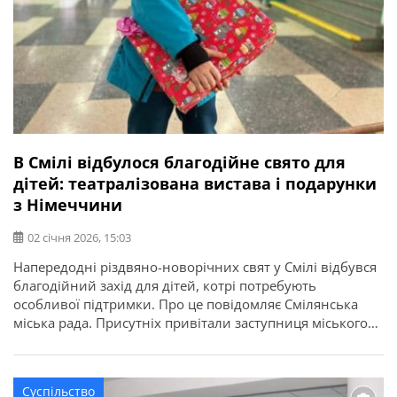
В Смілі відбулося благодійне свято для
дітей: театралізована вистава і подарунки
з Німеччини
02 січня 2026, 15:03
Напередодні різдвяно-новорічних свят у Смілі відбувся
благодійний захід для дітей, котрі потребують
особливої підтримки. Про це повідомляє Смілянська
міська рада. Присутніх привітали заступниця міського
голови Тетяна Карло, заступник голови Черкаської
районної ради Олександр Гончаренко та представники
благодійних організацій. Святкову програму відкрили
Суспільство
творчі номери у виконанні вихованців Смілянського