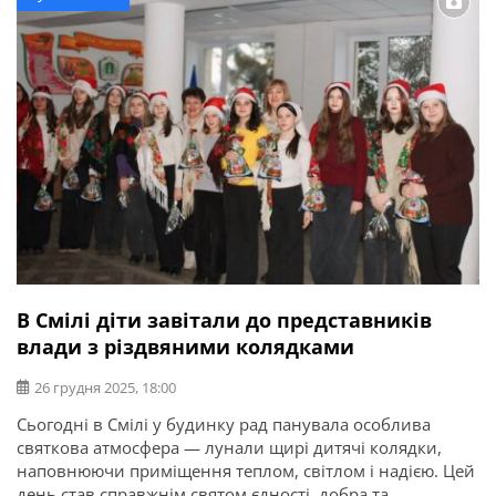
Будинку дитячої та юнацької творчості. Кульмінацією
заходу стала […]
В Смілі діти завітали до представників
влади з різдвяними колядками
26 грудня 2025, 18:00
Сьогодні в Смілі у будинку рад панувала особлива
святкова атмосфера — лунали щирі дитячі колядки,
наповнюючи приміщення теплом, світлом і надією. Цей
день став справжнім святом єдності, добра та