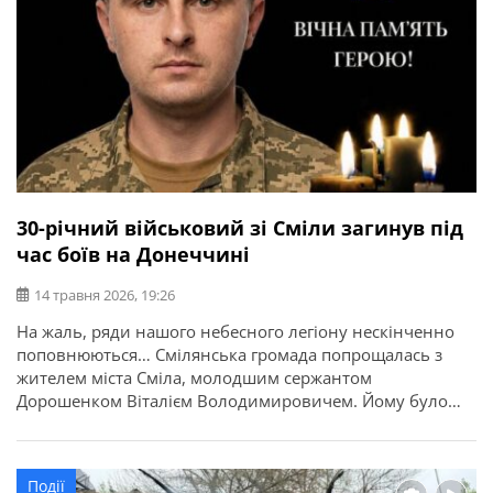
30-річний військовий зі Сміли загинув під
час боїв на Донеччині
14 травня 2026, 19:26
На жаль, ряди нашого небесного легіону нескінченно
поповнюються… Смілянська громада попрощалась з
жителем міста Сміла, молодшим сержантом
Дорошенком Віталієм Володимировичем. Йому було
лише 30… Про це повідомляє Смілянська міська рада.
Віталій народився 9 листопада 1995 року в місті Сміла.
Навчався у загальноосвітній школі І-ІІІ ступенів №7.
Події
Кваліфікацію електромеханіка та спеціальність “Монтаж