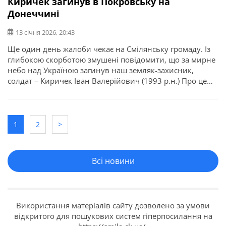
Киричек загинув в Покровську на
Донеччині
13 січня 2026, 20:43
Ще один день жалоби чекає на Смілянську громаду. Із
глибокою скорботою змушені повідомити, що за мирне
небо над Україною загинув наш земляк-захисник,
солдат – Киричек Іван Валерійович (1993 р.н.) Про це
повідомляє Смілянська міська рада. Траурна церемонія
прощання з Героєм відбудеться 14 січня об 11:00 у
Покровській церкві. Поховання відбудеться на Алеї
Слави (Загреблянське кладовище). […]
1
2
>
Всі новини
Використання матеріалів сайту дозволено за умови
відкритого для пошукових систем гіперпосилання на