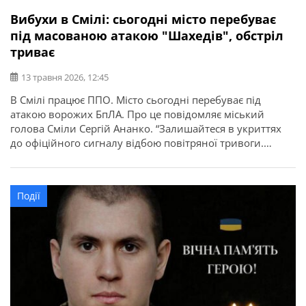
Вибухи в Смілі: сьогодні місто перебуває
під масованою атакою "Шахедів", обстріл
триває
13 травня 2026, 12:45
В Смілі працює ППО. Місто сьогодні перебуває під
атакою ворожих БпЛА. Про це повідомляє міський
голова Сміли Сергій Ананко. “Залишайтеся в укриттях
до офіційного сигналу відбою повітряної тривоги.
Подбайте про власну безпеку та безпеку рідних.
Зберігайте інформаційну тишу: не публікуйте фото,
відео, місця влучань чи роботу наших захисників.
Події
Ворог може використати будь-яку інформацію. Існує
загроза […]