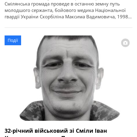
Смілянська громада проведе в останню земну путь
молодшого сержанта, бойового медика Національної
гвардії України Скорбіліна Максима Вадимовича, 1998
року народження. Про це повідомляє Смілянська міська
рада. 13 січня 2026 року 27-річний Максим Скорбілін
загинув внаслідок артилерійського обстрілу під час
Події
виконання бойового завдання у Куп’янському районі
Харківської області. У […]
32-річний військовий зі Сміли Іван