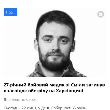
частини Збройних Сил України. Його життя обірвалося
ще 27 грудня 2024 року під час ведення бойових дій у
Події
Волноваському районі на […]
27-річний бойовий медик зі Сміли загинув
внаслідок обстрілу на Харківщині
22 січня 2026, 10:08
Сьогодні, 22 січня, у День Соборності України,