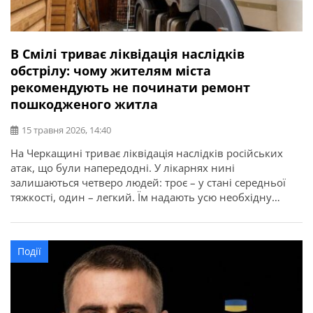
В Смілі триває ліквідація наслідків
обстрілу: чому жителям міста
рекомендують не починати ремонт
пошкодженого житла
15 травня 2026, 14:40
На Черкащині триває ліквідація наслідків російських
атак, що були напередодні. У лікарнях нині
залишаються четверо людей: троє – у стані середньої
тяжкості, один – легкий. Їм надають усю необхідну
допомогу. Про це повідомляє начальник Черкаської
ОВА Ігор Табурець. У Смілянській громаді працює штаб
із ліквідації наслідків надзвичайної ситуації. Через голів
Події
квартальних комітетів приймають заяви від […]