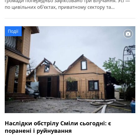
громади попередньо зафіксовано три влучання. Усі —
по цивільних об’єктах, приватному сектору та
домоволодіннях. Про це повідомляє Смілянська міська
рада. На одній локації ворожий БПЛА влучив у дерево
між приватними будинками. Є пошкодження
Події
домоволодінь і прилеглої території. Ще на одній локації
— […]
Наслідки обстрілу Сміли сьогодні: є
поранені і руйнування