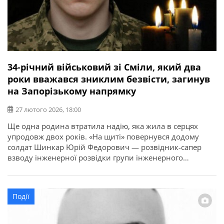
34-річний військовий зі Сміли, який два
роки вважався зниклим безвісти, загинув
на Запорізькому напрямку
27 лютого 2026, 18:00
Ще одна родина втратила надію, яка жила в серцях
упродовж двох років. «На щиті» повернувся додому
солдат Шинкар Юрій Федорович — розвідник-сапер
взводу інженерної розвідки групи інженерного
забезпечення військової частини Збройних Сил
України. 26 лютого Смілянська громада провела його у
вічність. Поховали Юрія Шинкара на Алеї Слави
Події
Загреблянського кладовища. Про це повідомляє
Смілянська міська рада. […]