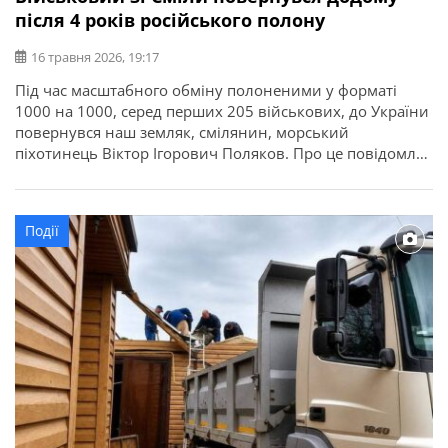
після 4 років російського полону
16 травня 2026, 19:17
Під час масштабного обміну полоненими у форматі
1000 на 1000, серед перших 205 військових, до України
повернувся наш земляк, смілянин, морський
піхотинець Віктор Ігорович Поляков. Про це повідомляє
Смілянська міська рада. Віктор Поляков, 27.08.1993 р.н.,
старший лейтенант, заступник командира самохідної
артилерійської батареї з озброєння самохідного
Події
артилерійського дивізіону бригадної артилерійської
групи. У квітні 2022 року під […]