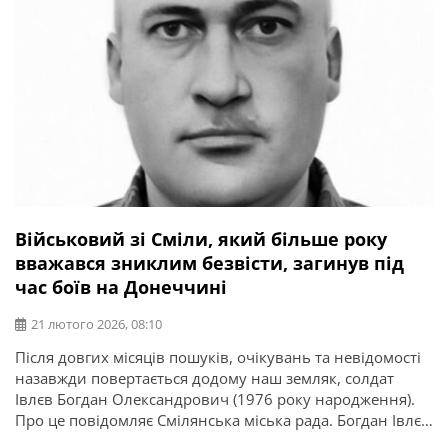
Військовий зі Сміли, який більше року
вважався зниклим безвісти, загинув під
час боїв на Донеччині
21 лютого 2026, 08:10
Після довгих місяців пошуків, очікувань та невідомості
назавжди повертається додому наш земляк, солдат
Івлєв Богдан Олександрович (1976 року народження).
Про це повідомляє Смілянська міська рада. Богдан Івлєв
був старшим водієм 3 штурмової роти військової