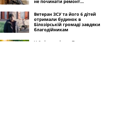
не починати ремонт
пошкодженого житла
Ветеран ЗСУ та його 6 дітей
отримали будинок в
Білозірській громаді завдяки
благодійникам
У Смілу завітає «Парк
Дивотварин» для дітей: вхід
безкоштовний
Масований обстріл Сміли: як
місто і сусідні села
оговтуються від атаки
ворожих безпілотників
Інші міста
Черкаси