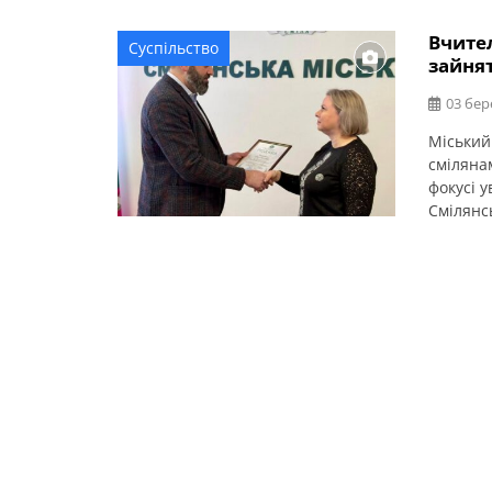
Вчител
Суспільство
зайнят
03 бер
Міський
сміляна
фокусі 
Смілянсь
Черненк
школа І-
Всеукраї