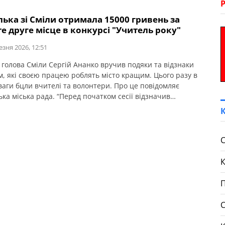
ька зі Сміли отримала 15000 гривень за
е друге місце в конкурсі "Учитель року"
езня 2026, 12:51
 голова Сміли Сергій Ананко вручив подяки та відзнаки
м, які своєю працею роблять місто кращим. Цього разу в
уваги бцли вчителі та волонтери. Про це повідомляє
ка міська рада. “Перед початком сесії відзначив
о Ольгу, учителя математики НВК «Загальноосвітня
ІІІ ступенів № 3-колегіум». Вона здобула ІІ місце у І турі
нського конкурсу […]
С
П