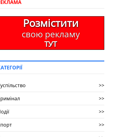
РЕКЛАМА
Розмістити
свою рекламу
ТУТ
КАТЕГОРІЇ
успільство
>>
Кримінал
>>
одії
>>
Спорт
>>