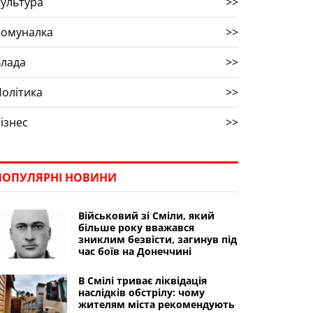
ультура
>>
Комуналка
>>
Влада
>>
олітика
>>
ізнес
>>
ПОПУЛЯРНІ НОВИНИ
Військовий зі Сміли, який
більше року вважався
зниклим безвісти, загинув під
час боїв на Донеччині
В Смілі триває ліквідація
наслідків обстрілу: чому
жителям міста рекомендують