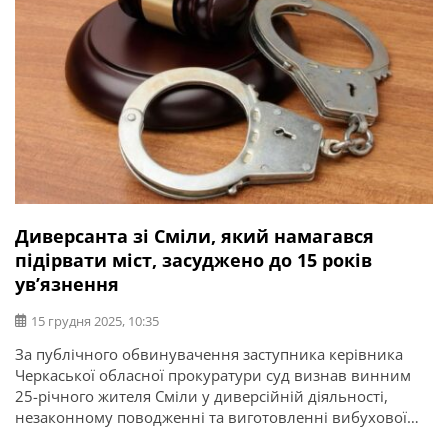
Диверсанта зі Сміли, який намагався
підірвати міст, засуджено до 15 років
ув’язнення
15 грудня 2025, 10:35
За публічного обвинувачення заступника керівника
Черкаської обласної прокуратури суд визнав винним
25-річного жителя Сміли у диверсійній діяльності,
незаконному поводженні та виготовленні вибухової
речовини (ч. 2 ст. 28, ч. 2 ст. 113; ч. 2 ст. 28, ч. 1 ст. 263;