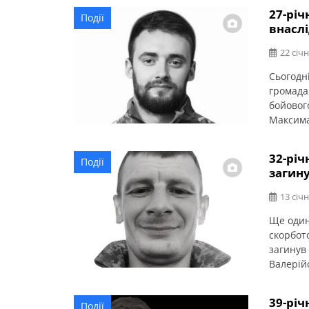
життя о
27-річ
Події
бойових
внаслі
22 січн
Сьогодні
громада
бойовог
Максима
Смілянс
Скорбілі
32-річ
Події
виконан
загин
області.
13 січн
Ще один
скорбот
загинув
Валерійо
рада. Т
січня об
39-річ
Події
Алеї Сл