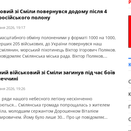
овий зі Сміли повернувся додому після 4
російського полону
вня 2026, 19:17
 масштабного обміну полоненими у форматі 1000 на 1000,
ерших 205 військових, до України повернувся наш
 смілянин, морський піхотинець Віктор Ігорович Поляков.
повідомляє Смілянська міська рада. Віктор Поляков,
993 р.н., старший лейтенант, заступник командира
ої артилерійської батареї з озброєння самохідного
ний військовий зі Сміли загинув під час боїв
йського дивізіону бригадної артилерійської групи. У
неччині
022 року під […]
С
вня 2026, 19:26
, ряди нашого небесного легіону нескінченно
ються… Смілянська громада попрощалась з жителем
П
міла, молодшим сержантом Дорошенком Віталієм
ировичем. Йому було лише 30… Про це повідомляє
ька міська рада. Віталій народився 9 листопада 1995
істі Сміла. Навчався у загальноосвітній школі І-ІІІ