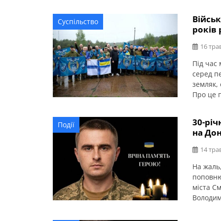
Військ
Суспільство
років 
16 тра
Під час
серед п
земляк,
Про це 
27.08.1
самохідн
30-річ
Події
артилері
на До
квітні 2
14 тра
На жаль
поповню
міста С
Володим
Смілянс
року в м