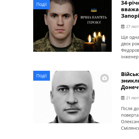
34-річ
Події
ступені
вважав
“Монтаж
Запор
27 лют
Ще одна
двох ро
Федоров
інженер
України.
Поховал
Військ
Події
кладови
зникли
Донеч
21 лют
Після до
поверта
Олексан
Смілянсь
штурмов