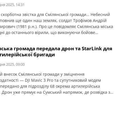
дня 2025, 14:31
 скорботна звістка для Смілянської громади… Небесний
оповнив ще один наш земляк, солдат Трофімов Андрій
ирович (1981 р.н.). Про це повідомляє Смілянська міська
ідні до останнього вірили, що виконуючи бойове
я, Андрію вдалося вижити. З 18 грудня 2024 року наш
к вважався зниклим безвісти… На жаль, ДНК-експертиза
ська громада передала дрон та StarLink для
дила, що під час штурмових дій […]
ртилерійської бригади
дня 2025, 09:00
й внесок Смілянської громади у зміцнення
здатності — DJI Mavic 3 Pro та супутниковий модем
k передано для підрозділу 68 окрема артилерійська
. Дрон уже прямує на Сумський напрямок, де розвідка з
раз критично важлива. Про це повідомляє Смілянська
рада. Завдяки спільним зусиллям ще один важливий
ент підсилює наших військових там, де це […]