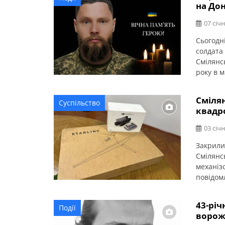
на До
07 січн
Сьогодн
солдата
Смілянсь
року в м
освіту 
технічно
Сміля
Суспільство
спеціаль
квадро
Згодом 
03 січн
Закрили
Смілянс
механіз
повідом
Starlink
передан
43-річ
Події
напрямк
ворож