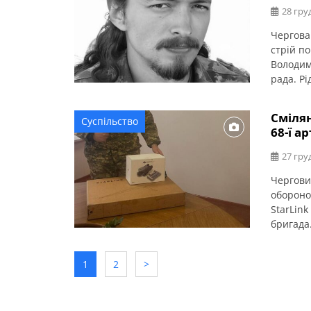
28 гру
Чергова
стрій п
Володим
рада. Р
завданн
захисни
Смілян
Суспільство
підтвер
68-ї а
27 гру
Чергови
обороно
StarLin
бригада
неба за
міська 
1
2
>
інструм