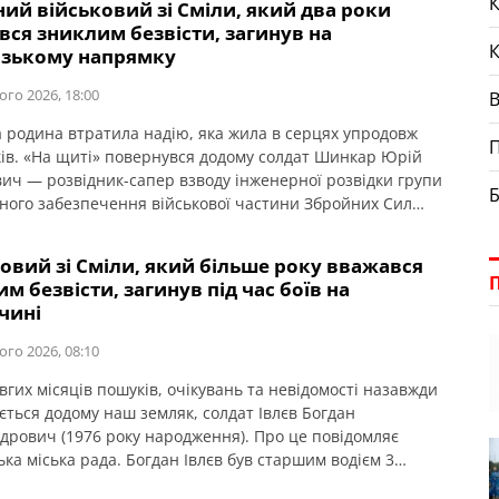
К
ний військовий зі Сміли, який два роки
в №7. Кваліфікацію електромеханіка та спеціальність
ся зниклим безвісти, загинув на
 обслуговування засобів і систем […]
ізькому напрямку
ого 2026, 18:00
 родина втратила надію, яка жила в серцях упродовж
П
ків. «На щиті» повернувся додому солдат Шинкар Юрій
ич — розвідник-сапер взводу інженерної розвідки групи
Б
ного забезпечення військової частини Збройних Сил
 26 лютого Смілянська громада провела його у вічність.
и Юрія Шинкара на Алеї Слави Загреблянського
овий зі Сміли, який більше року вважався
ща. Про це повідомляє Смілянська міська рада. […]
м безвісти, загинув під час боїв на
чині
ого 2026, 08:10
вгих місяців пошуків, очікувань та невідомості назавжди
ється додому наш земляк, солдат Івлєв Богдан
дрович (1976 року народження). Про це повідомляє
ка міська рада. Богдан Івлєв був старшим водієм 3
ої роти військової частини Збройних Сил України. Його