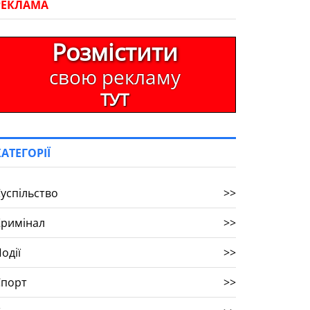
РЕКЛАМА
Розмістити
свою рекламу
ТУТ
КАТЕГОРІЇ
успільство
>>
Кримінал
>>
одії
>>
Спорт
>>