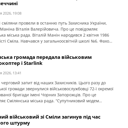
неччині
я 2026, 19:08
і сміляни провели в останню путь Захисника України,
 Маніна Віталія Валерійовича. Про це повідомляє
ка міська рада. Віталій Манін народився 2 квітня 1986
істі Сміла. Навчався у загальноосвітній школі №6. Фахову
здобув у навчально-науковому центрі професійно-
ї освіти Академії педагогічних наук України за
нська громада передала військовим
ністю «експлуатація та ремонт автомобілів і двигунів».
коптер і Starlink
навчався […]
я 2026, 13:41
 черговий запит від наших Захисників. Цього разу до
ької громади звернулися військовослужбовці 72-ї окремої
ованої бригади імені Чорних Запорожців. Про це
ляє Смілянська міська рада. “Супутниковий модем
 (3 покоління) та квадрокоптер DJI Mavic 3 Pro вже
і й готові виконувати бойові завдання на Харківському
ний військовий зі Сміли загинув під час
у.”
ого штурму