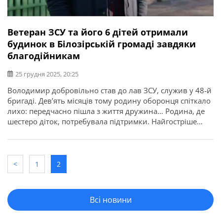
Ветеран ЗСУ та його 6 дітей отримали
будинок в Білозірській громаді завдяки
благодійникам
25 грудня 2025, 20:25
Володимир добровільно став до лав ЗСУ, служив у 48-й
бригаді. Дев’ять місяців тому родину оборонця спіткало
лихо: передчасно пішла з життя дружина… Родина, де
шестеро діток, потребувала підтримки. Найгостріше
питання було з житлом. Про це повідомляє начальник
Черкаської ОВА Ігор Табурець. “Разом із благодійними
фондами Фонд “МХП-Громаді” і “Відновлення-
Черкащина” ми подбали про новий дім для […]
<
1
2
Всі новини