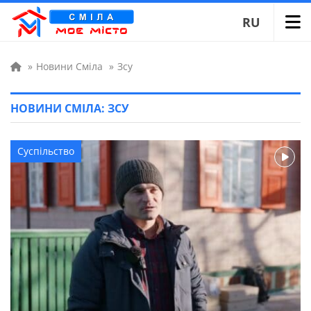
RU
»
Новини Сміла
»
Зсу
НОВИНИ СМІЛА: ЗСУ
Суспільство