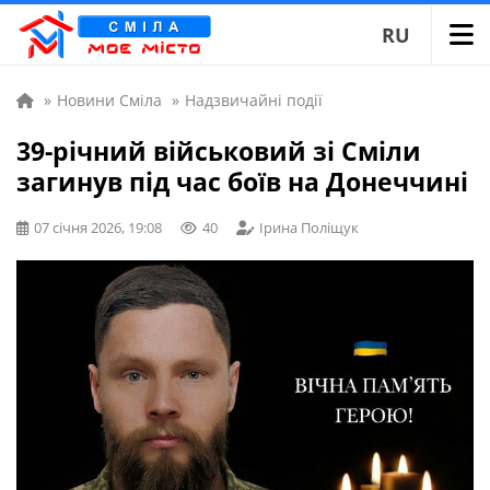
RU
»
Новини Сміла
»
Надзвичайні події
39-річний військовий зі Сміли
загинув під час боїв на Донеччині
07 січня 2026, 19:08
40
Ірина Поліщук