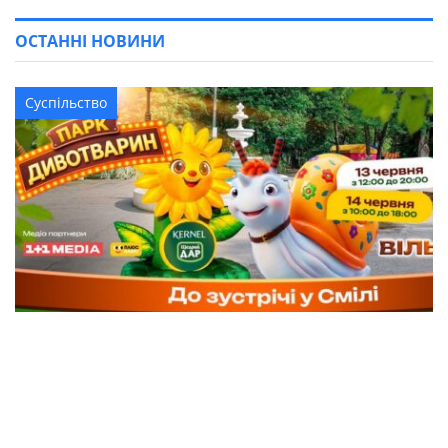
ОСТАННІ НОВИНИ
Суспільство
У Смілу завітає «Парк Дивотварин» для
дітей: вхід безкоштовний