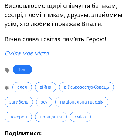
Висловлюємо щирі співчуття батькам,
сестрі, племінникам, друзям, знайомим —
усім, хто любив і поважав Віталія.
Вічна слава і світла пам’ять Герою!
Сміла моє місто
Події
алея
війна
військовослужбовець
загибель
зсу
національна гвардія
похорон
прощання
сміла
Поділитися: