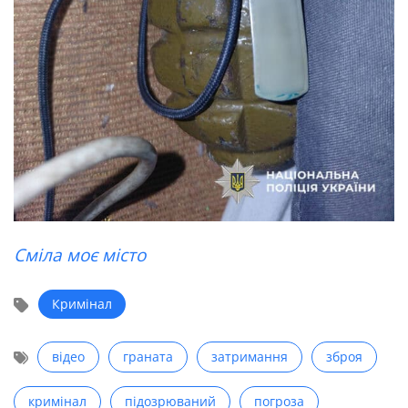
Сміла моє місто
Кримінал
відео
граната
затримання
зброя
кримінал
підозрюваний
погроза