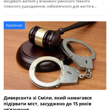
місцевого жителя у вчиненні умисного тяжкого
тілесного ушкодження, небезпечного для життя в
момент заподіяння (ч. 1 ст. 121 КК України). Про це
повідомляє Черкаська обласна прокуратура. Судом
встановлено, що вночі 24 грудня 2024 року,
Кримінал
перебуваючи у своєму помешканні, обвинувачений під
час раптової сварки на […]
Диверсанта зі Сміли, який намагався
підірвати міст, засуджено до 15 років
ув’язнення