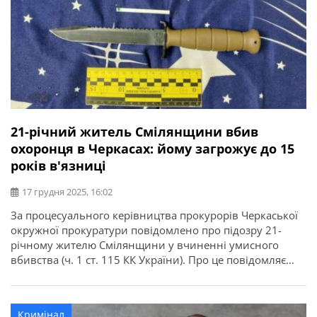
21-річний житель Смілянщини вбив
охоронця в Черкасах: йому загрожує до 15
років в'язниці
17 грудня 2025, 16:02
За процесуального керівництва прокурорів Черкаської
окружної прокуратури повідомлено про підозру 21-
річному жителю Смілянщини у вчиненні умисного
вбивства (ч. 1 ст. 115 КК України). Про це повідомляє
Черкаська обласна прокуратура. За даними слідства, у
ніч на 11 грудня 2025 року, близько 4-ї години,
підозрюваний перебував на території ринку в одному з
Кримінал