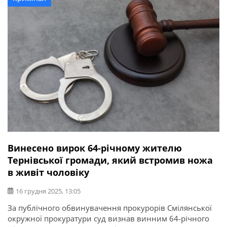
районів Черкас. Після зауваження з […]
Винесено вирок 64-річному жителю
Тернівської громади, який встромив ножа
в живіт чоловіку
16 грудня 2025, 13:05
За публічного обвинувачення прокурорів Смілянської
окружної прокуратури суд визнав винним 64-річного