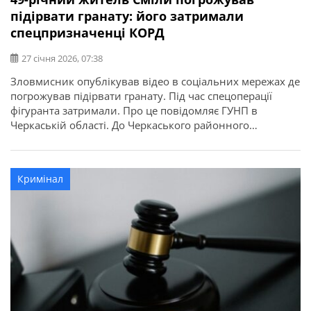
підірвати гранату: його затримали
спецпризначенці КОРД
27 січня 2026, 07:38
Зловмисник опублікував відео в соціальних мережах де
погрожував підірвати гранату. Під час спецоперації
фігуранта затримали. Про це повідомляє ГУНП в
Черкаській області. До Черкаського районного
управління поліції надійшло повідомлення про те, що у
Смілі місцевий житель опублікував відео в соціальних
мережах, де погрожував підірвати гранату. За адресою
Кримінал
оперативно прибула слідчо-оперативна група,
спецпризначенці КОРД, спеціалісти-криміналісти,
вибухотехніки […]