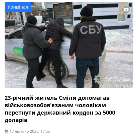
телефонують і пишуть невідомі, представляючись
Кримінал
Сергієм Ананком, та просять позичити гроші.
Повідомляю офіційно — жодних фінансових прохань я
нікому […]
23-річний житель Сміли допомагав
військовозобов’язаним чоловікам
перетнути державний кордон за 5000
доларів
17 лютого 2026, 17:55