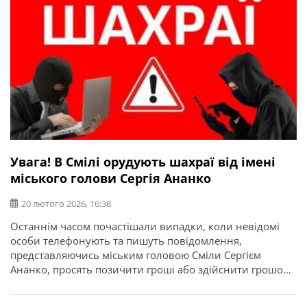
Увага! В Смілі орудують шахраї від імені
міського голови Сергія Ананко
20 лютого 2026, 16:38
Останнім часом почастішали випадки, коли невідомі
особи телефонують та пишуть повідомлення,
представляючись міським головою Сміли Сергієм
Ананко, просять позичити гроші або здійснити грошові
перекази. Про це повідомляє Смілянський міський
голова Сергій Ананко. “Останнім часом моїм знайомим