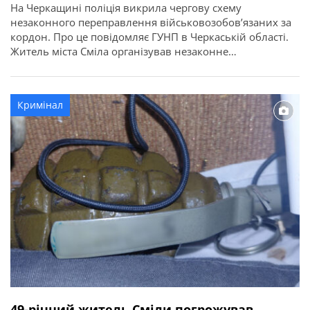
На Черкащині поліція викрила чергову схему
незаконного переправлення військовозобов’язаних за
кордон. Про це повідомляє ГУНП в Черкаській області.
Житель міста Сміла організував незаконне
переправлення чоловіків призовного віку за межі
України в обхід офіційних пунктів пропуску. Вартість
такої «послуги» становила 5000 доларів з особи. Слідчі
Кримінал
поліції спільно зі співробітниками СБУ та за
процесуального керівництва Черкаської обласної […]
49-річний житель Сміли погрожував