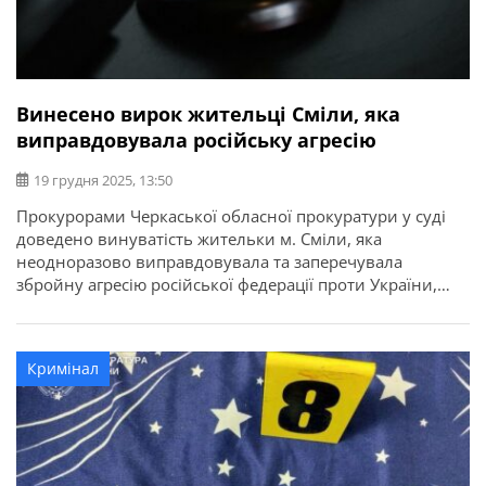
Винесено вирок жительці Сміли, яка
виправдовувала російську агресію
19 грудня 2025, 13:50
Прокурорами Черкаської обласної прокуратури у суді
доведено винуватість жительки м. Сміли, яка
неодноразово виправдовувала та заперечувала
збройну агресію російської федерації проти України,
розпочату у 2014 році (ч. ч. 1, 3 ст. 436-2 КК України).
Про це повідомляє Черкаська обласна прокуратура.
Зібраними доказами доведено, що обвинувачена
Кримінал
наприкінці 2024 року у телефонних розмовах зі своїми
знайомими наполягала, […]