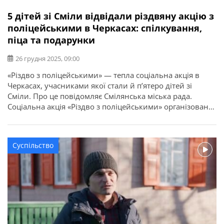
5 дітей зі Сміли відвідали різдвяну акцію з
поліцейськими в Черкасах: спілкування,
піца та подарунки
26 грудня 2025, 09:00
«Різдво з поліцейськими» — тепла соціальна акція в
Черкасах, учасниками якої стали й п’ятеро дітей зі
Сміли. Про це повідомляє Смілянська міська рада.
Соціальна акція «Різдво з поліцейськими» організована
спільними зусиллями поліцейських ювенальної
превенції, Департаменту головної інспекції та
дотримання прав людини НПУ та капеланів.
Суспільство
Поліцейські та капелани створили для малечі дружню й
невимушену атмосферу. Кожну […]