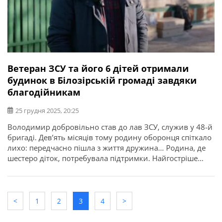
Ветеран ЗСУ та його 6 дітей отримали
будинок в Білозірській громаді завдяки
благодійникам
25 грудня 2025, 20:25
Володимир добровільно став до лав ЗСУ, служив у 48-й
бригаді. Дев’ять місяців тому родину оборонця спіткало
лихо: передчасно пішла з життя дружина… Родина, де
шестеро діток, потребувала підтримки. Найгостріше
питання було з житлом. Про це повідомляє начальник
Черкаської ОВА Ігор Табурець. “Разом із благодійними
фондами Фонд “МХП-Громаді” і “Відновлення-
Черкащина” ми подбали про новий дім для […]
<
1
2
3
4
>