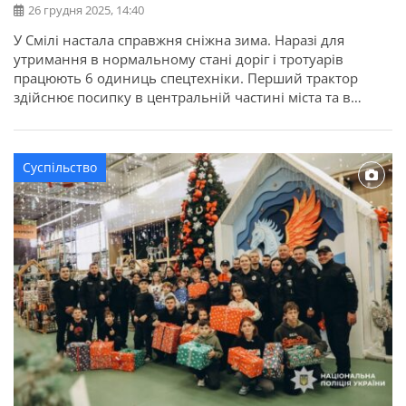
26 грудня 2025, 14:40
У Смілі настала справжня сніжна зима. Наразі для
утримання в нормальному стані доріг і тротуарів
працюють 6 одиниць спецтехніки. Перший трактор
здійснює посипку в центральній частині міста та в
мікрорайоні Машбуду — на тротуарах. Другий — у
районі Шевченка. Про це повідомляє Смілянська міська
рада. Комунальні служби продовжують працювати в
Суспільство
посиленому режимі, щоб забезпечити безпечний […]