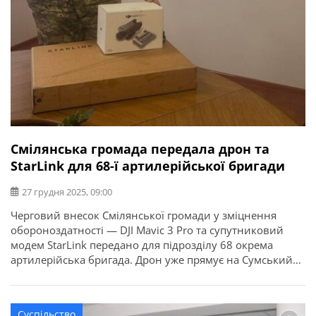
Смілянська громада передала дрон та
StarLink для 68-ї артилерійської бригади
27 грудня 2025, 09:00
Черговий внесок Смілянської громади у зміцнення
обороноздатності — DJI Mavic 3 Pro та супутниковий
модем StarLink передано для підрозділу 68 окрема
артилерійська бригада. Дрон уже прямує на Сумський
напрямок, де розвідка з неба зараз критично важлива.
Про це повідомляє Смілянська міська рада. Завдяки
спільним зусиллям ще один важливий інструмент
Суспільство