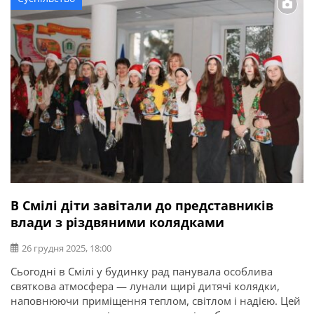
підсилює наших військових там, де це […]
В Смілі діти завітали до представників
влади з різдвяними колядками
26 грудня 2025, 18:00
Сьогодні в Смілі у будинку рад панувала особлива
святкова атмосфера — лунали щирі дитячі колядки,
наповнюючи приміщення теплом, світлом і надією. Цей