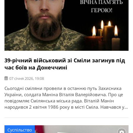
39-річний військовий зі Сміли загинув під
час боїв на Донеччині
07 січня 2026, 19:08
Сьогодні сміляни провели в останню путь Захисника
України, солдата Маніна Віталія Валерійовича. Про це
повідомляє Смілянська міська рада. Віталій Манін
народився 2 квітня 1986 року в місті Сміла. Навчався у
загальноосвітній школі №6. Фахову освіту здобув у
навчально-науковому центрі професійно-технічної
освіти Академії педагогічних наук України за
Суспільство
спеціальністю «експлуатація та ремонт автомобілів і