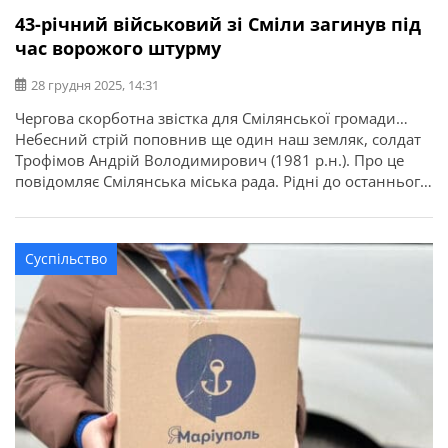
43-річний військовий зі Сміли загинув під
час ворожого штурму
28 грудня 2025, 14:31
Чергова скорботна звістка для Смілянської громади…
Небесний стрій поповнив ще один наш земляк, солдат
Трофімов Андрій Володимирович (1981 р.н.). Про це
повідомляє Смілянська міська рада. Рідні до останнього
вірили, що виконуючи бойове завдання, Андрію
вдалося вижити. З 18 грудня 2024 року наш захисник
вважався зниклим безвісти… На жаль, ДНК-експертиза
Суспільство
підтвердила, що під час штурмових дій […]