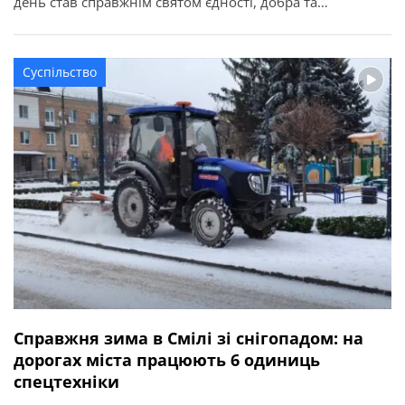
день став справжнім святом єдності, добра та
різдвяного настрою. Про це повідомляє Смілянська
міська рада. Зі святковими вітаннями завітали
вихованці дитячої школи мистецтв, Державного
Суспільство
навчального закладу «Смілянський центр підготовки і
перепідготовки робітничих кадрів», […]
Справжня зима в Смілі зі снігопадом: на
дорогах міста працюють 6 одиниць
спецтехніки