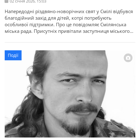
02 січня 2026, 15:03
Напередодні різдвяно-новорічних свят у Смілі відбувся
благодійний захід для дітей, котрі потребують
особливої підтримки. Про це повідомляє Смілянська
міська рада. Присутніх привітали заступниця міського
голови Тетяна Карло, заступник голови Черкаської
районної ради Олександр Гончаренко та представники
благодійних організацій. Святкову програму відкрили
Події
творчі номери у виконанні вихованців Смілянського
Будинку дитячої та юнацької творчості. Кульмінацією
заходу стала […]