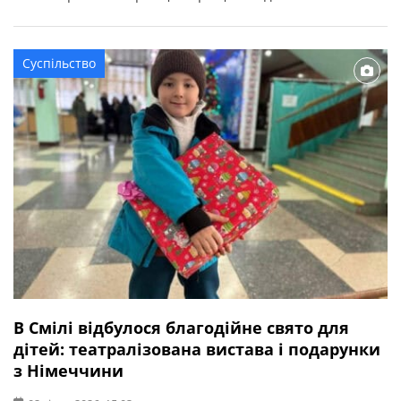
Смілянська міська рада. “Супутниковий модем Starlink (3
покоління) та квадрокоптер DJI Mavic 3 Pro вже передані
й готові виконувати бойові завдання на Харківському
Суспільство
напрямку.”
В Смілі відбулося благодійне свято для
дітей: театралізована вистава і подарунки
з Німеччини