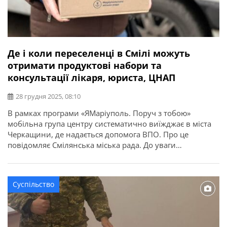
Де і коли переселенці в Смілі можуть
отримати продуктові набори та
консультації лікаря, юриста, ЦНАП
28 грудня 2025, 08:10
В рамках програми «ЯМаріуполь. Поруч з тобою»
мобільна група центру систематично виїжджає в міста
Черкащини, де надається допомога ВПО. Про це
повідомляє Смілянська міська рада. До уваги
маріупольців, які проживають у Черкаській області! 30
грудня з 09.00 до 11:00 в місті Сміла, в приміщенні
Смілянської міської ради (вул. Незалежності, 37),
Суспільство
працюватиме мобільна група в рамках […]