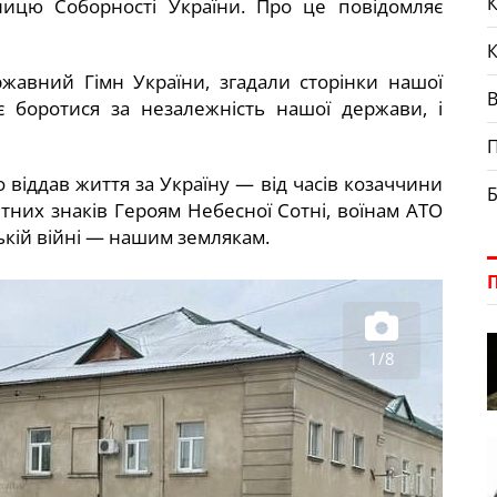
К
ницю Соборності України. Про це повідомляє
ржавний Гімн України, згадали сторінки нашої
ує боротися за незалежність нашої держави, і
П
віддав життя за Україну — від часів козаччини
Б
ятних знаків Героям Небесної Сотні, воїнам АТО
ській війні — нашим землякам.
1/8