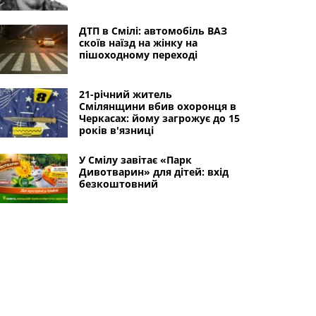
ДТП в Смілі: автомобіль ВАЗ
скоїв наїзд на жінку на
пішоходному переході
21-річний житель
Смілянщини вбив охоронця в
Черкасах: йому загрожує до 15
років в'язниці
У Смілу завітає «Парк
Дивотварин» для дітей: вхід
безкоштовний