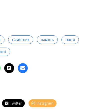
и
пам’ятник
пам’ять
свято
ості
Twitter
Instagram