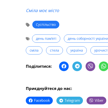
Сміла моє місто
Суспільство
день пам’яті
день соборності україн
сміла
стела
україна
урочист
Поділитися:
Приєднуйтеся до нас:
Facebook
Telegram
Viber