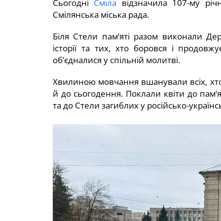
Сьогодні
Сміла
відзначила 107-му річ
Смілянська міська рада.
Біля Стели пам’яті разом виконали Де
історії та тих, хто боровся і продовж
об’єдналися у спільній молитві.
Хвилиною мовчання вшанували всіх, хто 
й до сьогодення. Поклали квіти до пам’
та до Стели загиблих у російсько-україн