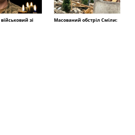
 військовий зі
Масований обстріл Сміли:
инув під час боїв
як місто і сусідні села
ині
оговтуються від атаки
ворожих безпілотників
Всі новини
во
Суспільство
ідкрили
Останній дзвоник в Смілі:
вий мобільний
цьогоріч в школах 433
ламності: адреса
випускники 11 класів та
ості
655 дев’ятикласників