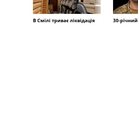
В Смілі триває ліквідація
30-річний
наслідків обстрілу: чому
Сміли заг
жителям міста
на Донечч
рекомендують не
починати ремонт
пошкодженого житла
СХОЖІ НОВИНИ
Суспільство
Суспільст
Справжня зима в Смілі зі
В Смілі в
снігопадом: на дорогах
цілодобо
міста працюють 6 одиниць
пункт нез
спецтехніки
та можлив