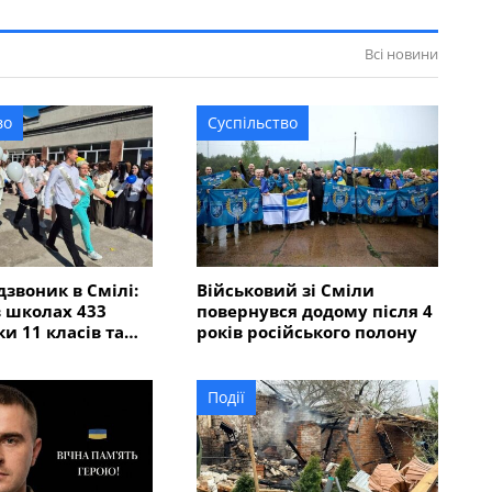
Всі новини
во
Суспільство
дзвоник в Смілі:
Військовий зі Сміли
в школах 433
повернувся додому після 4
и 11 класів та
років російського полону
тикласників
Події