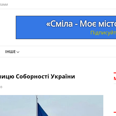
лами
«Сміла - Моє міс
Підписуйте
ІНШЕ
ницю Соборності України
оз