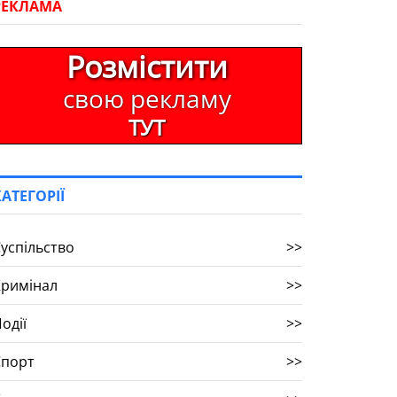
РЕКЛАМА
Розмістити
свою рекламу
ТУТ
КАТЕГОРІЇ
успільство
>>
Кримінал
>>
одії
>>
Спорт
>>