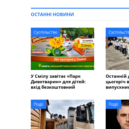
ОСТАННІ НОВИНИ
Суспільство
Суспільст
У Смілу завітає «Парк
Останній 
Дивотварин» для дітей:
цьогоріч 
вхід безкоштовний
випускник
655 дев’я
Події
Події