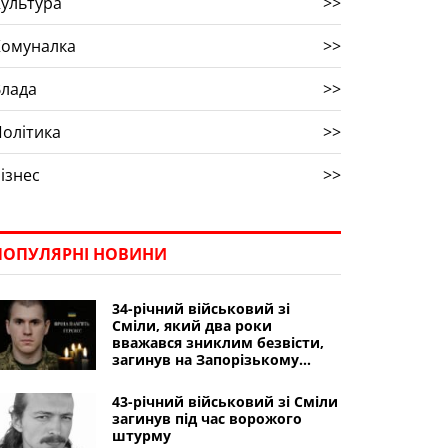
ультура
>>
Комуналка
>>
Влада
>>
олітика
>>
ізнес
>>
ПОПУЛЯРНІ НОВИНИ
34-річний військовий зі
Сміли, який два роки
вважався зниклим безвісти,
загинув на Запорізькому
напрямку
43-річний військовий зі Сміли
загинув під час ворожого
штурму