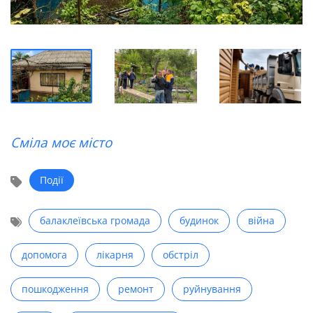
Сміла моє місто
Події
балаклеївська громада
будинок
війна
допомога
лікарня
обстріл
пошкодження
ремонт
руйнування