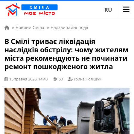
RU
»
Новини Сміла
»
Надзвичайні події
В Смілі триває ліквідація
наслідків обстрілу: чому жителям
міста рекомендують не починати
ремонт пошкодженого житла
15 травня 2026, 14:40
50
Ірина Поліщук