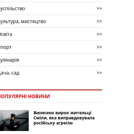
успільство
>>
ультура, мистецтво
>>
світа
>>
Спорт
>>
улінарія
>>
ача, сад
>>
ПОПУЛЯРНІ НОВИНИ
Винесено вирок жительці
Сміли, яка виправдовувала
російську агресію