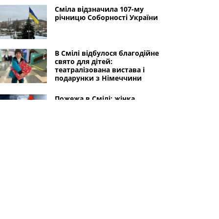
Сміла відзначила 107-му
річницю Соборності України
В Смілі відбулося благодійне
свято для дітей:
театралізована вистава і
подарунки з Німеччини
Пожежа в Смілі: жінка
отруїлася чадним газом
Вчителька зі Сміли отримала
15000 гривень за зайняте
друге місце в конкурсі
"Учитель року"