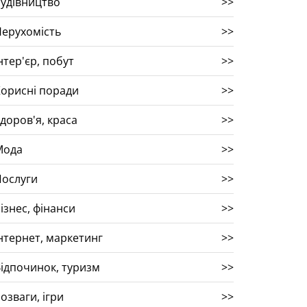
удівництво
>>
ерухомість
>>
нтер'єр, побут
>>
орисні поради
>>
доров'я, краса
>>
Мода
>>
Послуги
>>
ізнес, фінанси
>>
нтернет, маркетинг
>>
ідпочинок, туризм
>>
озваги, ігри
>>