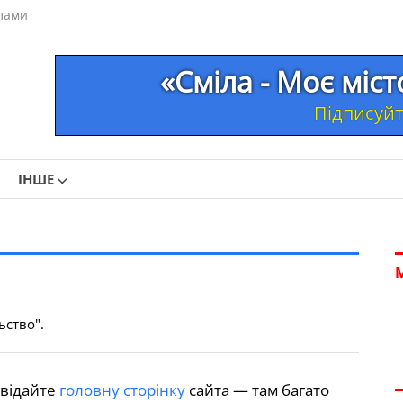
лами
«Сміла - Моє міс
Підписуйте
ІНШЕ
льство".
ідвідайте
головну сторінку
сайта — там багато