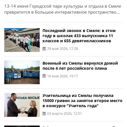
13-14 июня Городской парк культуры и отдыха в Смеле
превратится в большое интерактивное пространство
для детей и семей — «Парк Чудоживотных» созданный
вместе с Кернел. «Парк Чудоживотных» – место, где
ожили детские мечты! Проект создан из детских
Последний звонок в Смеле: в этом
рисунков, писем и историй, которые команда собирала
году в школах 433 выпускника 11
классов и 655 девятиклассников
по всей Украине. В центре пространства гигантские
надувные арт-инсталляции именно из […]
29 мая 2026, 17:28
Военный из Смелы вернулся домой
после 4 лет российского плена
16 мая 2026, 19:17
Учительница из Смелы получила
15000 гривен за занятое второе место
в конкурсе "Учитель года"
03 марта 2026, 12:51