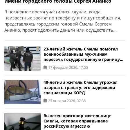
имени городского головы Сергея Ананко
В последнее время участились случаи, когда
неизвестные звонят по телефону и пишут сообщения,
представляясь городским головой Смелы Сергеем
Ананко, просят одолжить деньги или осуществить
денежные переводы. Об этом сообщает Смелянский
городской голова Сергей Ананко. «В последнее время
моим знакомым звонят по телефону и пишут
23-летний житель Смелы помогал
неизвестные, представляясь Сергеем Ананко, и просят
военнообязанным мужчинам
пересечь государственную границу
одолжить деньги. Сообщаю официально — […]
за 5000 долларов
17 февраля 2026, 17:55
49-летний житель Смелы угрожал
взорвать гранату: его задержали
спецназовцы КОРД
27 января 2026, 07:38
Вынесен приговор жительнице
Смелы, которая оправдывала
российскую агрессию