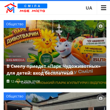
UA
Сайт Смелы
Новости Смелы
Общество
В Смелу приедет «Парк Чудоживотных»
для детей: вход бесплатный
12 июня 2026, 19:08
Общество