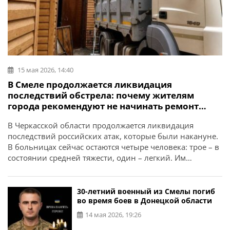
15 мая 2026, 14:40
В Смеле продолжается ликвидация
последствий обстрела: почему жителям
города рекомендуют не начинать ремонт
поврежденного жилья
В Черкасской области продолжается ликвидация
последствий российских атак, которые были накануне.
В больницах сейчас остаются четыре человека: трое – в
состоянии средней тяжести, один – легкий. Им
оказывают всю необходимую помощь. Об этом
сообщает начальник Черкасской ОВА Игорь Табурец. В
Смелянской громаде работает штаб по ликвидации
30-летний военный из Смелы погиб
последствий чрезвычайной ситуации. Через
во время боев в Донецкой области
председателей квартальных комитетов принимают
14 мая 2026, 19:26
заявления […]