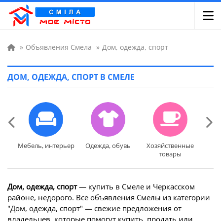
»
Объявления Смела
»
Дом, одежда, спорт
ДОМ, ОДЕЖДА, СПОРТ В СМЕЛЕ
Мебель, интерьер
Одежда, обувь
Хозяйственные
Дет
Мебель, интерьер
Одежда, обувь
Хозяйственные
Дет
товары
товары
Дом, одежда, спорт
— купить в Смеле и Черкасском
районе, недорого. Все объявления Смелы из категории
"Дом, одежда, спорт" — свежие предложения от
владельцев, которые помогут купить, продать или