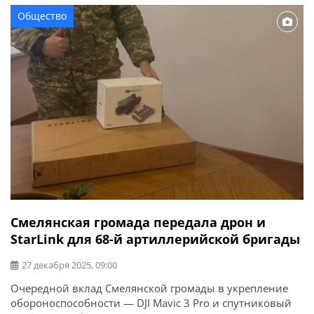
переданы и готовы выполнять боевые задачи на
Общество
Харьковском направлении.»
Смелянская громада передала дрон и
StarLink для 68-й артиллерийской бригады
27 декабря 2025, 09:00
Очередной вклад Смелянской громады в укрепление
обороноспособности — DJI Mavic 3 Pro и спутниковый