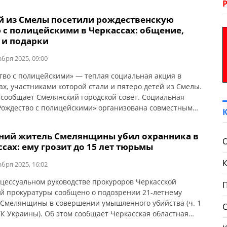
ей из Смелы посетили рождественскую
 с полицейскими в Черкассах: общение,
 и подарки
абря 2025, 09:00
тво с полицейскими» — теплая социальная акция в
ах, участниками которой стали и пятеро детей из Смелы.
 сообщает Смелянский городской совет. Социальная
Рождество с полицейскими» организована совместными
и полицейских ювенальной превенции, Департамента
 инспекции и соблюдения прав человека НПУ и
тний житель Смелянщины убил охранника в
нов. Полицейские и капелланы создали для детей
сах: ему грозит до 15 лет тюрьмы
ую и непринужденную атмосферу. Каждого […]
абря 2025, 16:02
цессуальном руководстве прокуроров Черкасской
й прокуратуры сообщено о подозрении 21-летнему
Смелянщины в совершении умышленного убийства (ч. 1
 УК Украины). Об этом сообщает Черкасская областная
тура. По данным следствия, в ночь на 11 декабря 2025