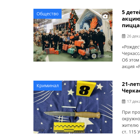
5 дет
Общество
акцию
пицца
26 дек
«Рождес
Черкасс
Об этом
акция «
усилиям
главной
21-ле
Криминал
капелла
Черкас
дружеск
17 дек
При про
окружно
жителю 
ст. 115
прокура