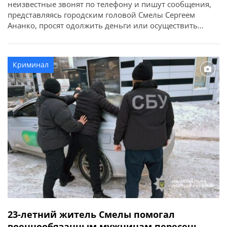
неизвестные звонят по телефону и пишут сообщения,
представляясь городским головой Смелы Сергеем
Ананко, просят одолжить деньги или осуществить
денежные переводы. Об этом сообщает Смелянский
городской голова Сергей Ананко. «В последнее время
моим знакомым звонят по телефону и пишут
Криминал
неизвестные, представляясь Сергеем Ананко, и просят
одолжить деньги. Сообщаю официально — […]
23-летний житель Смелы помогал
военнообязанным мужчинам пересечь