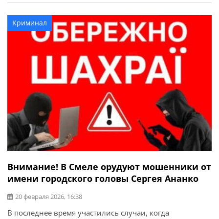
сессии отметил Черненко Ольгу, учителя математики
НВК «Общеобразовательная школа І-ІІІ ступеней № 3-
Криминал
коллегиум». Она заняла ІІ место в I туре Всеукраинского
[…]
Внимание! В Смеле орудуют мошенники от
имени городского головы Сергея Ананко
20 февраля 2026, 16:38
В последнее время участились случаи, когда