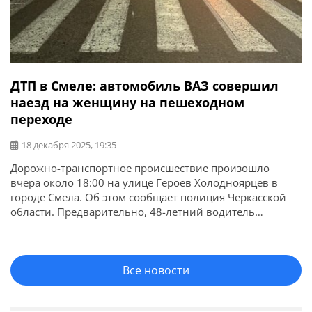
ДТП в Смеле: автомобиль ВАЗ совершил
наезд на женщину на пешеходном
переходе
18 декабря 2025, 19:35
Дорожно-транспортное происшествие произошло
вчера около 18:00 на улице Героев Холодноярцев в
городе Смела. Об этом сообщает полиция Черкасской
области. Предварительно, 48-летний водитель
автомобиля «ВАЗ-2110» допустил наезд на женщину-
пешехода, которая переходила дорогу по
нерегулируемому пешеходному переходу. 59-летнюю
Все новости
пострадавшую с телесными повреждениями
госпитализировали в больницу. По факту ДТП сведения
внесены в Единый реестр досудебных расследований