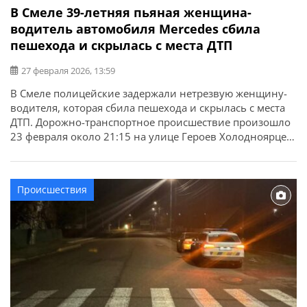
В Смеле 39-летняя пьяная женщина-
водитель автомобиля Mercedes сбила
пешехода и скрылась с места ДТП
27 февраля 2026, 13:59
В Смеле полицейские задержали нетрезвую женщину-
водителя, которая сбила пешехода и скрылась с места
ДТП. Дорожно-транспортное происшествие произошло
23 февраля около 21:15 на улице Героев Холодноярцев
в Смеле. Об этом сообщает ГУНП в Черкасской области.
Предварительно, 39-летняя женщина-водитель
автомобиля Mercedes-Benz не выбрала безопасную
Происшествия
скорость движения и допустила наезд на пешехода,
который двигался по правой обочине дороги. […]