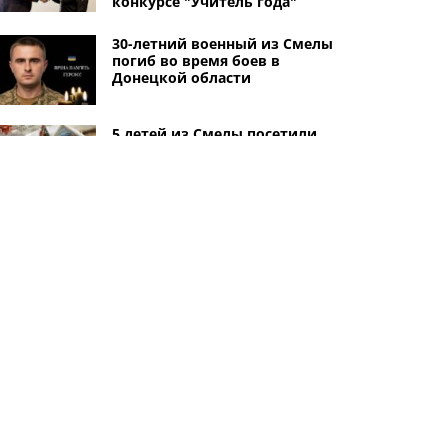
конкурсе "Учитель года"
30-летний военный из Смелы
погиб во время боев в
Донецкой области
5 детей из Смелы посетили
рождественскую акцию с
полицейскими в Черкассах:
общение, пицца и подарки
34-летний военный из Смелы,
который два года считался
пропавшим без вести, погиб
на Запорожском направлении
Другие города
Черкассы