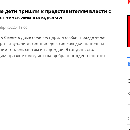
ле дети пришли к представителям власти с
ственскими колядками
абря 2025, 18:00
 в Смеле в доме советов царила особая праздничная
ра – звучали искренние детские колядки, наполняя
ие теплом, светом и надеждой. Этот день стал
им праздником единства, добра и рождественского
ния. Об этом сообщает Смелянский городской совет. С
чными поздравлениями пришли воспитанники детской
скусств, Государственного учебного заведения
ский центр подготовки и переподготовки рабочих
 […]