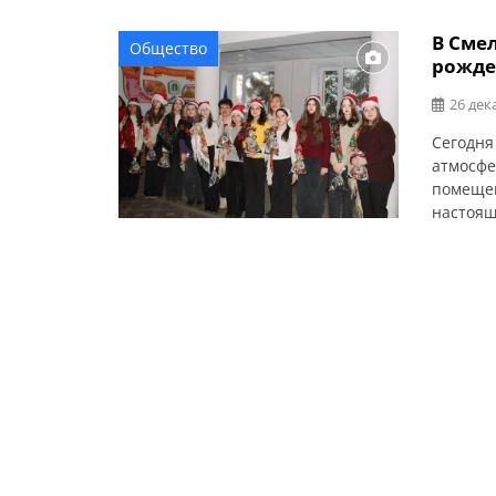
В Сме
Общество
рожде
26 дек
Сегодня
атмосфе
помещен
настоящ
настрое
праздни
школы и
«Смелян
кадров»,