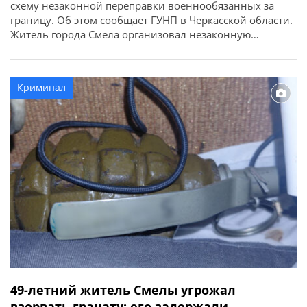
схему незаконной переправки военнообязанных за
границу. Об этом сообщает ГУНП в Черкасской области.
Житель города Смела организовал незаконную
переправку мужчин призывного возраста за пределы
Украины в обход официальных пунктов пропуска.
Стоимость такой «услуги» составляла 5000 долларов с
Криминал
человека. Следователи полиции совместно с
сотрудниками СБУ и при процессуальном руководстве
Черкасской […]
49-летний житель Смелы угрожал
взорвать гранату: его задержали