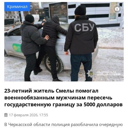
моим знакомым звонят по телефону и пишут
Криминал
неизвестные, представляясь Сергеем Ананко, и просят
одолжить деньги. Сообщаю официально — […]
23-летний житель Смелы помогал
военнообязанным мужчинам пересечь
государственную границу за 5000 долларов
17 февраля 2026, 17:55
В Черкасской области полиция разоблачила очередную