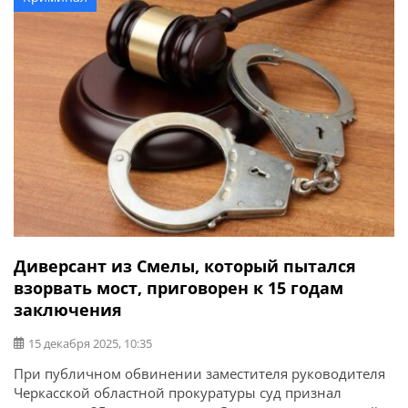
в своем доме, обвиняемый во время внезапной ссоры
на […]
Диверсант из Смелы, который пытался
взорвать мост, приговорен к 15 годам
заключения
15 декабря 2025, 10:35
При публичном обвинении заместителя руководителя
Черкасской областной прокуратуры суд признал