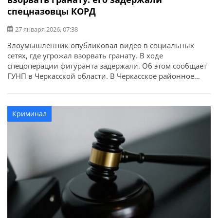
спецназовцы КОРД
27 января 2026, 07:38
Злоумышленник опубликовал видео в социальных
сетях, где угрожал взорвать гранату. В ходе
спецоперации фигуранта задержали. Об этом сообщает
ГУНП в Черкасской области. В Черкасское районное
управление полиции поступило сообщение о том, что в
Смеле местный житель опубликовал видео в
социальных сетях, где угрожал взорвать гранату. По
Криминал
адресу оперативно прибыла следственно-оперативная
группа, спецназовцы КОРД, специалисты-
криминалисты, взрывотехники […]