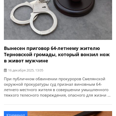
Вынесен приговор 64-летнему жителю
Терновской громады, который вонзил нож
в живот мужчине
16 декабря 2025, 13:05
При публичном обвинении прокуроров Смелянской
окружной прокуратуры суд признал виновным 64-
летнего местного жителя в совершении умышленного
тяжкого телесного повреждения, опасного для жизни в
момент нанесения (ч. 1 ст. 121 УК Украины). Об этом
сообщает Черкасская областная прокуратура. Судом
установлено, что ночью 24 декабря 2024 года, находясь
Криминал