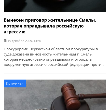
Вынесен приговор жительнице Смелы,
которая оправдывала российскую
агрессию
19 декабря 2025, 13:50
Прокурорами Черкасской областной прокуратуры в
суде доказана виновность жительницы г. Смелы,
которая неоднократно оправдывала и отрицала
вооруженную агрессию российской федерации против
Украины, начатую в 2014 году (ч. ч. 1, 3 ст. 436-2 УК
Украины). Об этом сообщает Черкасская областная
прокуратура. Собранными доказательствами доказано,
Криминал
что обвиняемая в конце 2024 года в телефонных
разговорах со своими знакомыми […]