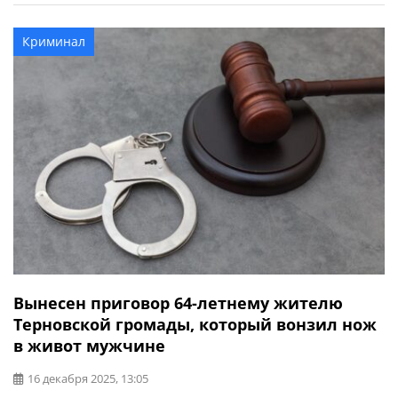
прокуратура. По данным следствия, в ночь на 11
декабря 2025 года, около 4 часов, подозреваемый
Криминал
находился на территории рынка в одном из районов
Черкасс. После замечания со […]
Вынесен приговор 64-летнему жителю
Терновской громады, который вонзил нож
в живот мужчине
16 декабря 2025, 13:05