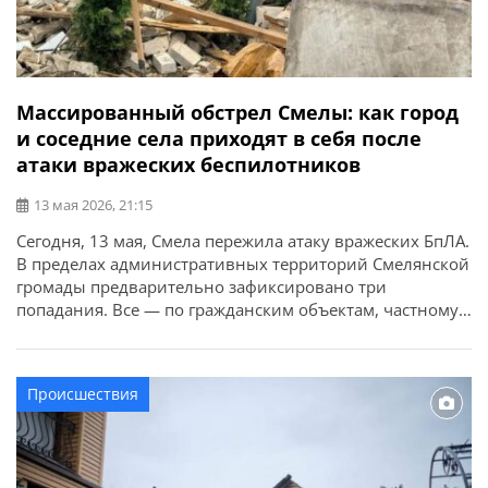
Массированный обстрел Смелы: как город
и соседние села приходят в себя после
атаки вражеских беспилотников
13 мая 2026, 21:15
Сегодня, 13 мая, Смела пережила атаку вражеских БпЛА.
В пределах административных территорий Смелянской
громады предварительно зафиксировано три
попадания. Все — по гражданским объектам, частному
сектору и домовладениям. Об этом сообщает
Смелянский городской совет. На одной локации
вражеский БпЛА попал в дерево между частными
Происшествия
домами. Имеются повреждения домовладений и
близлежащей территории. Еще на одной локации — […]