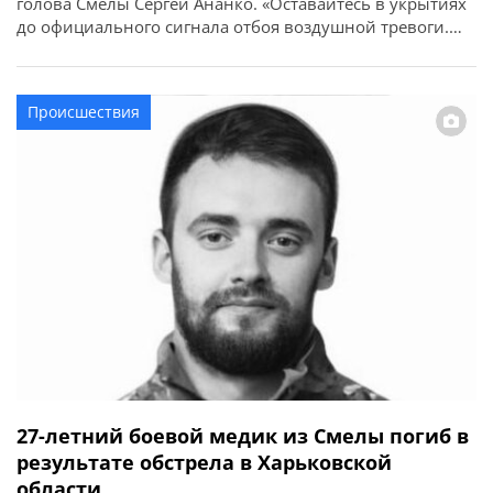
голова Смелы Сергей Ананко. «Оставайтесь в укрытиях
до официального сигнала отбоя воздушной тревоги.
Позаботьтесь о собственной безопасности и
безопасности родных. Сохраняйте информационную
тишину: не публикуйте фото, видео, места попадания
Происшествия
или работу наших защитников. Враг может
использовать любую информацию. Есть угроза […]
27-летний боевой медик из Смелы погиб в
результате обстрела в Харьковской
области