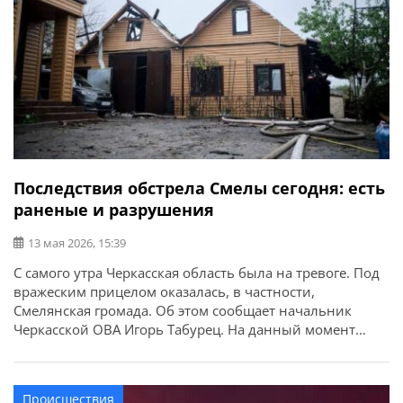
Последствия обстрела Смелы сегодня: есть
раненые и разрушения
13 мая 2026, 15:39
С самого утра Черкасская область была на тревоге. Под
вражеским прицелом оказалась, в частности,
Смелянская громада. Об этом сообщает начальник
Черкасской ОВА Игорь Табурец. На данный момент
фиксируем падение российских БпЛА на ряде локаций
в городе Смела и соседних селах. Речь идет о жилой
инфраструктуре. Есть трое травмированных: двое –
Происшествия