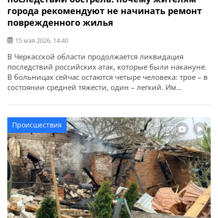
города рекомендуют не начинать ремонт
поврежденного жилья
15 мая 2026, 14:40
В Черкасской области продолжается ликвидация
последствий российских атак, которые были накануне.
В больницах сейчас остаются четыре человека: трое – в
состоянии средней тяжести, один – легкий. Им
оказывают всю необходимую помощь. Об этом
сообщает начальник Черкасской ОВА Игорь Табурец. В
Смелянской громаде работает штаб по ликвидации
Происшествия
последствий чрезвычайной ситуации. Через
председателей квартальных комитетов принимают
заявления […]