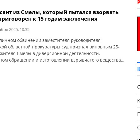
сант из Смелы, который пытался взорвать
 приговорен к 15 годам заключения
абря 2025, 10:35
личном обвинении заместителя руководителя
кой областной прокуратуры суд признал виновным 25-
 жителя Смелы в диверсионной деятельности,
ном обращении и изготовлении взрывчатого вещества
 28, ч. 2 ст. 113; ч. 2 ст. 28, ч.3 ч.1; УК Украины). Ему
но наказание в виде 15 лет лишения свободы с
ацией имущества. Об этом сообщает Черкасская […]