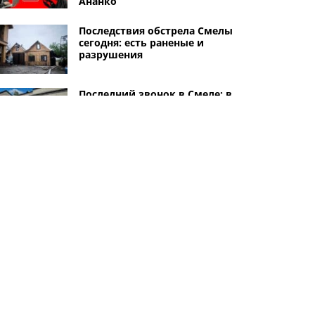
Ананко
Последствия обстрела Смелы
сегодня: есть раненые и
разрушения
Последний звонок в Смеле: в
этом году в школах 433
выпускника 11 классов и 655
девятиклассников
21-летний житель
Смелянщины убил охранника
в Черкассах: ему грозит до 15
лет тюрьмы
Другие города
Черкассы