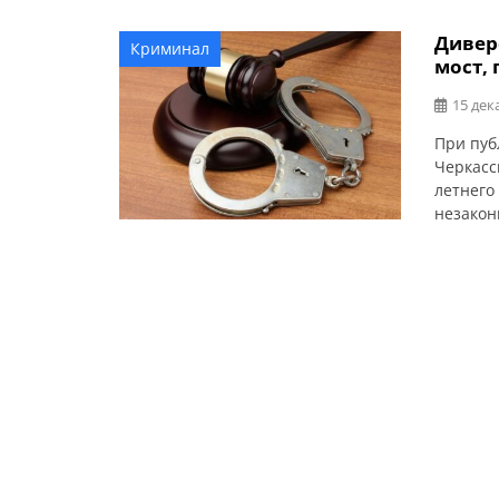
Дивер
Криминал
мост,
15 дек
При пуб
Черкасс
летнего
незакон
(ч. 2 ст.
назначе
конфиск