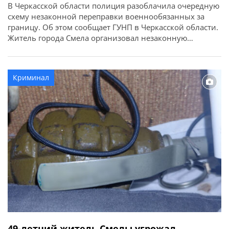
В Черкасской области полиция разоблачила очередную
схему незаконной переправки военнообязанных за
границу. Об этом сообщает ГУНП в Черкасской области.
Житель города Смела организовал незаконную
переправку мужчин призывного возраста за пределы
Украины в обход официальных пунктов пропуска.
Стоимость такой «услуги» составляла 5000 долларов с
Криминал
человека. Следователи полиции совместно с
сотрудниками СБУ и при процессуальном руководстве
Черкасской […]
49-летний житель Смелы угрожал