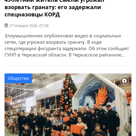
взорвать гранату: его задержали
спецназовцы КОРД
27 января 2026, 07:38
Злоумышленник опубликовал видео в социальных
сетях, где угрожал взорвать гранату. В ходе
спецоперации фигуранта задержали. Об этом сообщает
ГУНП в Черкасской области. В Черкасское районное
управление полиции поступило сообщение о том, что в
Смеле местный житель опубликовал видео в
социальных сетях, где угрожал взорвать гранату. По
Общество
адресу оперативно прибыла следственно-оперативная
группа, спецназовцы КОРД, специалисты-
криминалисты, взрывотехники […]