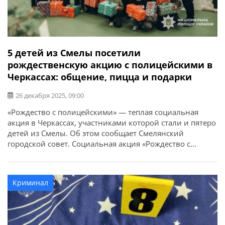
5 детей из Смелы посетили
рождественскую акцию с полицейскими в
Черкассах: общение, пицца и подарки
26 декабря 2025, 09:00
«Рождество с полицейскими» — теплая социальная
акция в Черкассах, участниками которой стали и пятеро
детей из Смелы. Об этом сообщает Смелянский
городской совет. Социальная акция «Рождество с
полицейскими» организована совместными усилиями
полицейских ювенальной превенции, Департамента
главной инспекции и соблюдения прав человека НПУ и
Криминал
капелланов. Полицейские и капелланы создали для
детей дружескую и непринужденную атмосферу.
Каждого […]