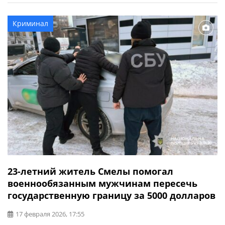
Предварительно, 39-летняя женщина-водитель
автомобиля Mercedes-Benz не выбрала безопасную
Криминал
скорость движения и допустила наезд на пешехода,
который двигался по правой обочине дороги. […]
23-летний житель Смелы помогал
военнообязанным мужчинам пересечь
государственную границу за 5000 долларов
17 февраля 2026, 17:55