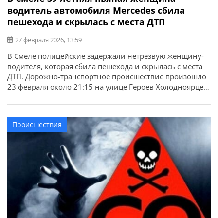
водитель автомобиля Mercedes сбила
пешехода и скрылась с места ДТП
27 февраля 2026, 13:59
В Смеле полицейские задержали нетрезвую женщину-
водителя, которая сбила пешехода и скрылась с места
ДТП. Дорожно-транспортное происшествие произошло
23 февраля около 21:15 на улице Героев Холодноярцев
в Смеле. Об этом сообщает ГУНП в Черкасской области.
Предварительно, 39-летняя женщина-водитель
автомобиля Mercedes-Benz не выбрала безопасную
Происшествия
скорость движения и допустила наезд на пешехода,
который двигался по правой обочине дороги. […]