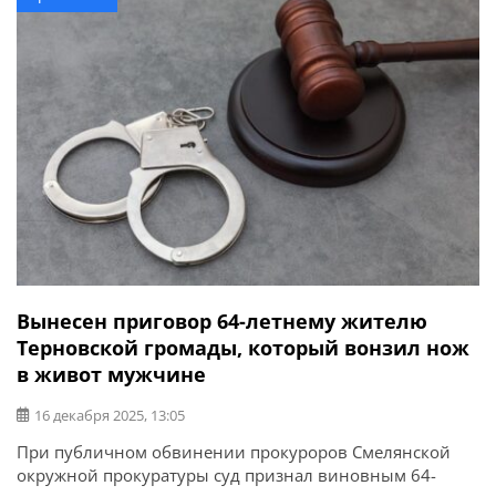
пострадавшую с телесными повреждениями
госпитализировали в больницу. По факту ДТП сведения
внесены в Единый реестр досудебных расследований
по ч. […]
Вынесен приговор 64-летнему жителю
Терновской громады, который вонзил нож
в живот мужчине
16 декабря 2025, 13:05
При публичном обвинении прокуроров Смелянской
окружной прокуратуры суд признал виновным 64-