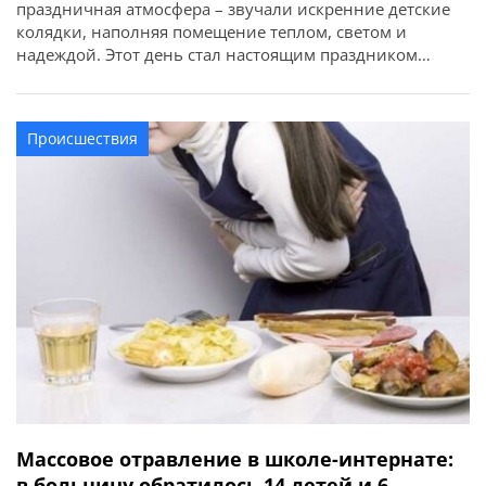
праздничная атмосфера – звучали искренние детские
колядки, наполняя помещение теплом, светом и
надеждой. Этот день стал настоящим праздником
единства, добра и рождественского настроения. Об
этом сообщает Смелянский городской совет. С
праздничными поздравлениями пришли
Происшествия
воспитанники детской школы искусств,
Государственного учебного заведения «Смелянский
центр подготовки и переподготовки рабочих кадров»,
[…]
Массовое отравление в школе-интернате:
в больницу обратилось 14 детей и 6