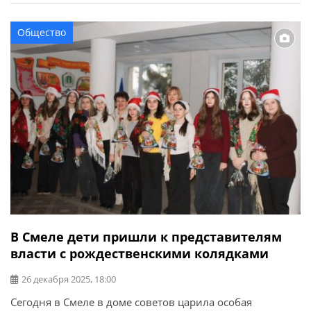
родителей этот день стал особым символом
подведения итогов, новых мечтаний и надежд.
Общество
Торжества прошли в праздничной атмосфере: звучали
слова благодарности педагогам, пожелания успехов
учащимся и искренние […]
В Смеле дети пришли к представителям
власти с рождественскими колядками
26 декабря 2025, 18:00
Сегодня в Смеле в доме советов царила особая