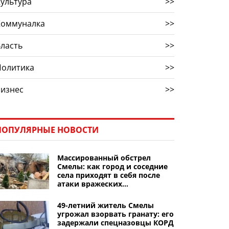
ультура
>>
Коммуналка
>>
ласть
>>
Политика
>>
Бизнес
>>
ПОПУЛЯРНЫЕ НОВОСТИ
Массированный обстрел
Смелы: как город и соседние
села приходят в себя после
атаки вражеских
беспилотников
49-летний житель Смелы
угрожал взорвать гранату: его
задержали спецназовцы КОРД