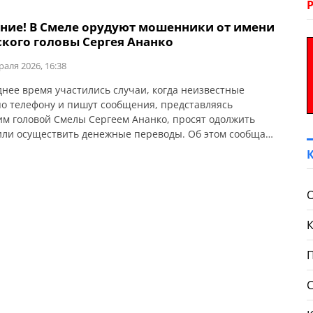
ние! В Смеле орудуют мошенники от имени
ского головы Сергея Ананко
раля 2026, 16:38
днее время участились случаи, когда неизвестные
по телефону и пишут сообщения, представляясь
им головой Смелы Сергеем Ананко, просят одолжить
или осуществить денежные переводы. Об этом сообщает
кий городской голова Сергей Ананко. «В последнее
оим знакомым звонят по телефону и пишут
тные, представляясь Сергеем Ананко, и просят
ь деньги. Сообщаю официально — […]