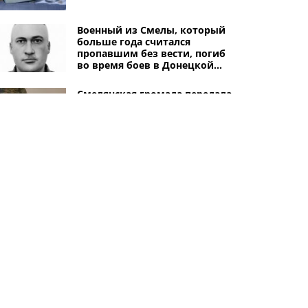
Военный из Смелы, который
больше года считался
пропавшим без вести, погиб
во время боев в Донецкой
области
Смелянская громада передала
дрон и StarLink для 68-й
артиллерийской бригады
21-летний житель
Смелянщины убил охранника
в Черкассах: ему грозит до 15
лет тюрьмы
Другие города
Черкассы