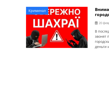
Внима
Криминал
город
20 фев
В после
звонят 
городск
деньги 
Смелянс
время м
неизвес
одолжит