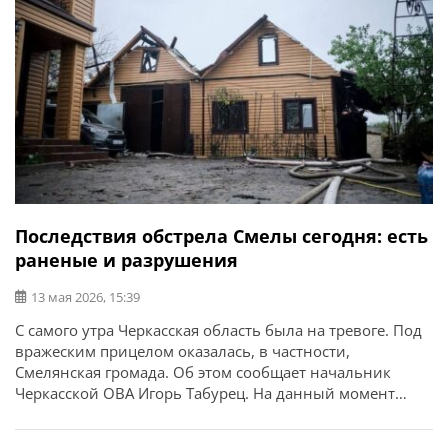
Последствия обстрела Смелы сегодня: есть
раненые и разрушения
13 мая 2026, 15:39
С самого утра Черкасская область была на тревоге. Под
вражеским прицелом оказалась, в частности,
Смелянская громада. Об этом сообщает начальник
Черкасской ОВА Игорь Табурец. На данный момент
фиксируем падение российских БпЛА на ряде локаций
в городе Смела и соседних селах. Речь идет о жилой