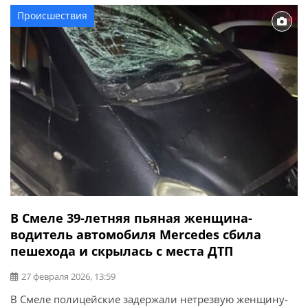
инфраструктуре. Есть трое травмированных: двое –
Происшествия
тяжелые, один – средней тяжести. […]
В Смеле 39-летняя пьяная женщина-
водитель автомобиля Mercedes сбила
пешехода и скрылась с места ДТП
27 февраля 2026, 13:59
В Смеле полицейские задержали нетрезвую женщину-