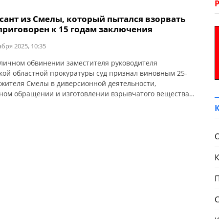
сант из Смелы, который пытался взорвать
 приговорен к 15 годам заключения
абря 2025, 10:35
личном обвинении заместителя руководителя
кой областной прокуратуры суд признал виновным 25-
 жителя Смелы в диверсионной деятельности,
ном обращении и изготовлении взрывчатого вещества
 28, ч. 2 ст. 113; ч. 2 ст. 28, ч.3 ч.1; УК Украины). Ему
но наказание в виде 15 лет лишения свободы с
ацией имущества. Об этом сообщает Черкасская […]