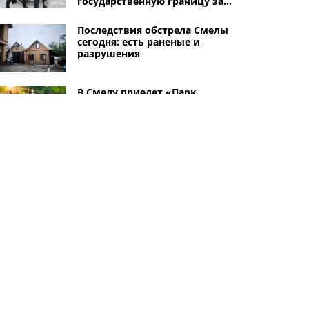
государственную границу за
5000 долларов
Последствия обстрела Смелы
сегодня: есть раненые и
разрушения
В Смелу приедет «Парк
Чудоживотных» для детей:
вход бесплатный
Массированный обстрел
Смелы: как город и соседние
села приходят в себя после
атаки вражеских
беспилотников
Другие города
Черкассы