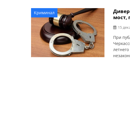
Дивер
Криминал
мост,
15 дек
При пуб
Черкасс
летнего
незакон
(ч. 2 ст.
назначе
конфиск