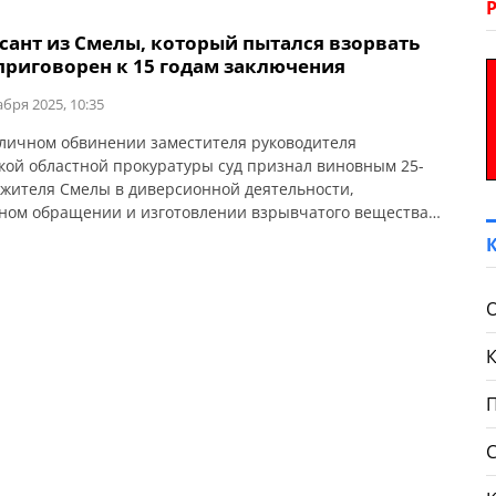
сант из Смелы, который пытался взорвать
 приговорен к 15 годам заключения
абря 2025, 10:35
личном обвинении заместителя руководителя
кой областной прокуратуры суд признал виновным 25-
 жителя Смелы в диверсионной деятельности,
ном обращении и изготовлении взрывчатого вещества
 28, ч. 2 ст. 113; ч. 2 ст. 28, ч.3 ч.1; УК Украины). Ему
но наказание в виде 15 лет лишения свободы с
ацией имущества. Об этом сообщает Черкасская […]