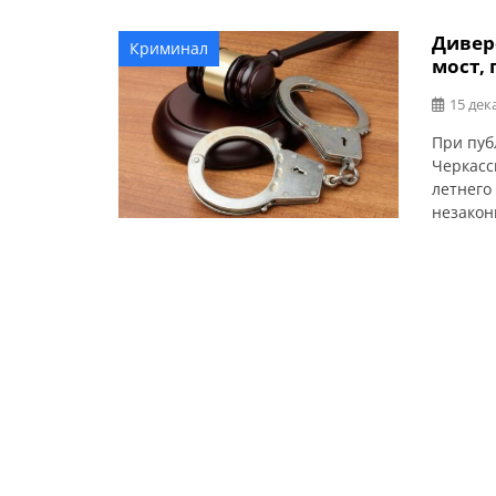
Дивер
Криминал
мост,
15 дек
При пуб
Черкасс
летнего
незакон
(ч. 2 ст.
назначе
конфиск