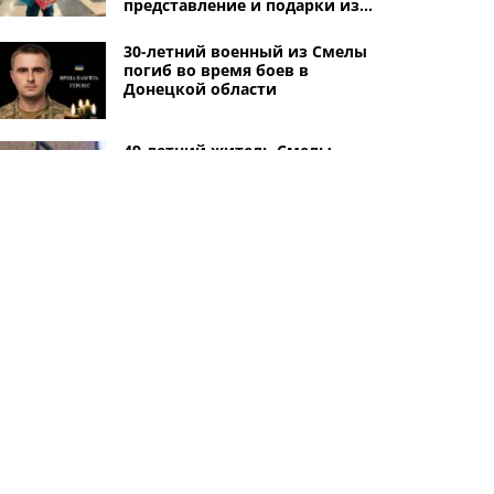
представление и подарки из
Германии
30-летний военный из Смелы
погиб во время боев в
Донецкой области
49-летний житель Смелы
угрожал взорвать гранату: его
задержали спецназовцы КОРД
Где и когда переселенцы в
Смеле могут получить
продуктовые наборы и
консультации врача, юриста,
ЦПАУ
Другие города
Черкассы