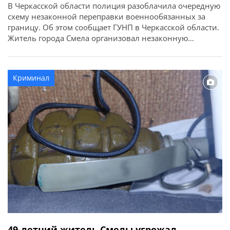
В Черкасской области полиция разоблачила очередную
схему незаконной переправки военнообязанных за
границу. Об этом сообщает ГУНП в Черкасской области.
Житель города Смела организовал незаконную
переправку мужчин призывного возраста за пределы
Украины в обход официальных пунктов пропуска.
Стоимость такой «услуги» составляла 5000 долларов с
Криминал
человека. Следователи полиции совместно с
сотрудниками СБУ и при процессуальном руководстве
Черкасской […]
49-летний житель Смелы угрожал