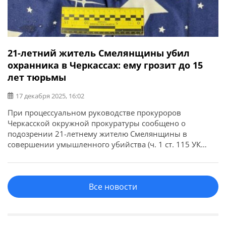
21-летний житель Смелянщины убил
охранника в Черкассах: ему грозит до 15
лет тюрьмы
17 декабря 2025, 16:02
При процессуальном руководстве прокуроров
Черкасской окружной прокуратуры сообщено о
подозрении 21-летнему жителю Смелянщины в
совершении умышленного убийства (ч. 1 ст. 115 УК
Украины). Об этом сообщает Черкасская областная
прокуратура. По данным следствия, в ночь на 11
декабря 2025 года, около 4 часов, подозреваемый
Все новости
находился на территории рынка в одном из районов
Черкасс. После замечания со […]