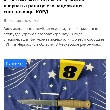
взорвать гранату: его задержали
спецназовцы КОРД
27 января 2026, 07:38
Злоумышленник опубликовал видео в социальных
сетях, где угрожал взорвать гранату. В ходе
спецоперации фигуранта задержали. Об этом сообщает
ГУНП в Черкасской области. В Черкасское районное
управление полиции поступило сообщение о том, что в
Смеле местный житель опубликовал видео в
социальных сетях, где угрожал взорвать гранату. По
Криминал
адресу оперативно прибыла следственно-оперативная
группа, спецназовцы КОРД, специалисты-
криминалисты, взрывотехники […]