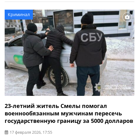
Предварительно, 39-летняя женщина-водитель
автомобиля Mercedes-Benz не выбрала безопасную
Криминал
скорость движения и допустила наезд на пешехода,
который двигался по правой обочине дороги. […]
23-летний житель Смелы помогал
военнообязанным мужчинам пересечь
государственную границу за 5000 долларов
17 февраля 2026, 17:55