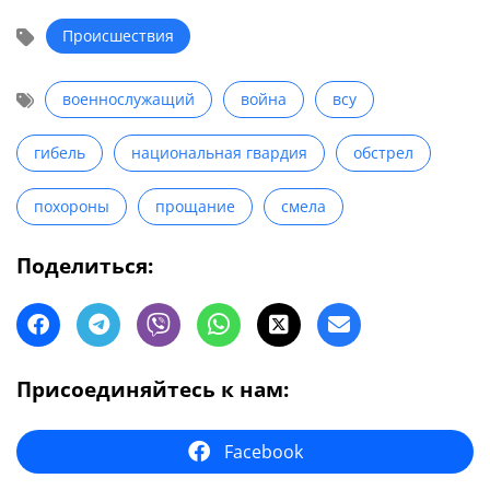
Происшествия
военнослужащий
война
всу
гибель
национальная гвардия
обстрел
похороны
прощание
смела
Поделиться:
Присоединяйтесь к нам:
Facebook