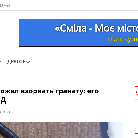
ламы
«Сміла - Моє міс
Підписуйте
ДРУГОЕ
ожал взорвать гранату: его
РД
ороз