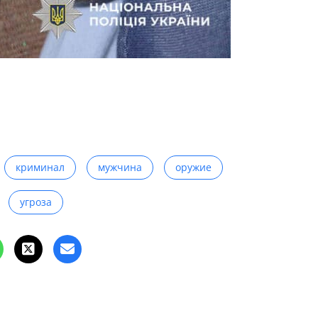
криминал
мужчина
оружие
угроза