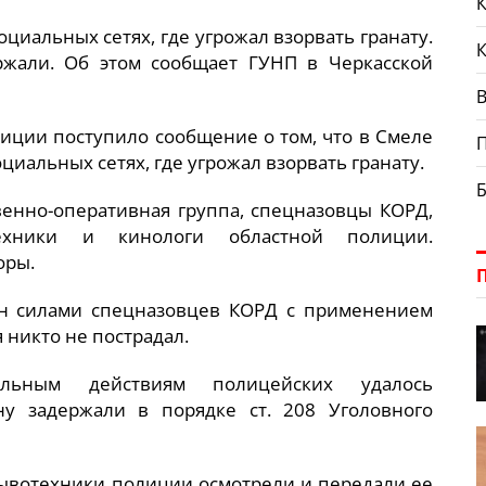
К
иальных сетях, где угрожал взорвать гранату.
ржали. Об этом сообщает ГУНП в Черкасской
В
иции поступило сообщение о том, что в Смеле
иальных сетях, где угрожал взорвать гранату.
венно-оперативная группа, спецназовцы КОРД,
отехники и кинологи областной полиции.
оры.
н силами спецназовцев КОРД с применением
 никто не пострадал.
альным действиям полицейских удалось
ну задержали в порядке ст. 208 Уголовного
рывотехники полиции осмотрели и передали ее