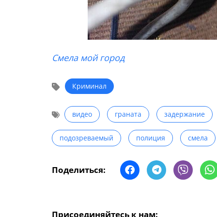
Смела мой город
Криминал
видео
граната
задержание
подозреваемый
полиция
смела
Поделиться:
Присоединяйтесь к нам: