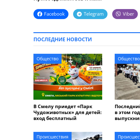
Facebook
Telegram
Viber
ПОСЛЕДНИЕ НОВОСТИ
Общество
Общество
В Смелу приедет «Парк
Последний
Чудоживотных» для детей:
в этом го
вход бесплатный
выпускник
655 девят
Происшествия
Происшес