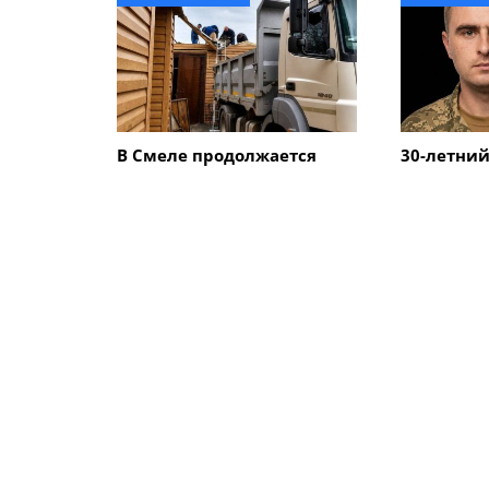
В Смеле продолжается
30-летний
ликвидация последствий
Смелы по
обстрела: почему жителям
боев в До
города рекомендуют не
начинать ремонт
поврежденного жилья
ПОХОЖИЕ НОВОСТИ
Криминал
Криминал