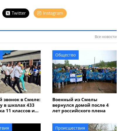
Twitter
Instagram
Все новости
Общество
 звонок в Смеле:
Военный из Смелы
ду в школах 433
вернулся домой после 4
а 11 классов и
лет российского плена
иклассников
твия
Происшествия