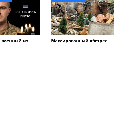
 военный из
Массированный обстрел
гиб во время
Смелы: как город и
нецкой области
соседние села приходят в
себя после атаки
вражеских беспилотников
Все новости
Криминал