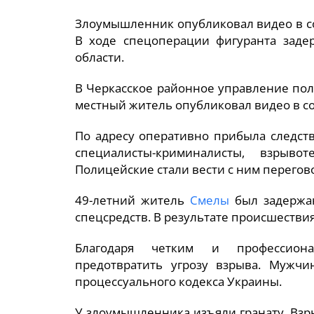
Злоумышленник опубликовал видео в соц
В ходе спецоперации фигуранта заде
области.
В Черкасское районное управление пол
местный житель опубликовал видео в соц
По адресу оперативно прибыла следст
специалисты-криминалисты, взрыв
Полицейские стали вести с ним перегов
49-летний житель
Смелы
был задержа
спецсредств. В результате происшествия
Благодаря четким и профессион
предотвратить угрозу взрыва. Мужчи
процессуального кодекса Украины.
У злоумышленника изъяли гранату. Вз