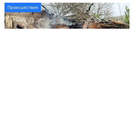
Происшествия
Массированный обстрел Смелы: как город
и соседние села приходят в себя после
атаки вражеских беспилотников
Общество