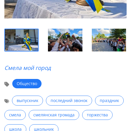
Смела мой город
Общество
выпускник
последний звонок
праздник
смела
смелянская громада
торжества
школа
школьник