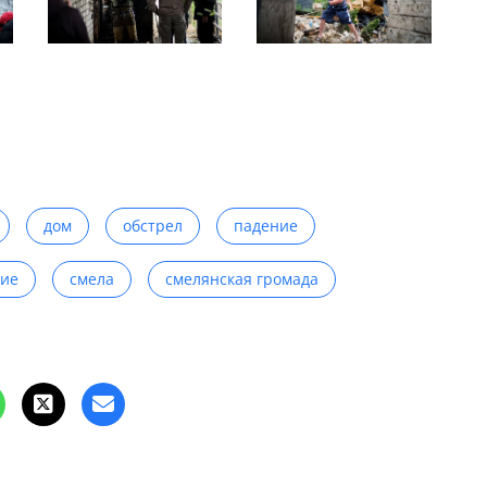
дом
обстрел
падение
ие
смела
смелянская громада