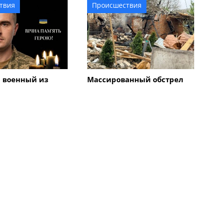
твия
Происшествия
 военный из
Массированный обстрел
гиб во время
Смелы: как город и
нецкой области
соседние села приходят в
себя после атаки
вражеских беспилотников
Все новости
твия
Происшествия