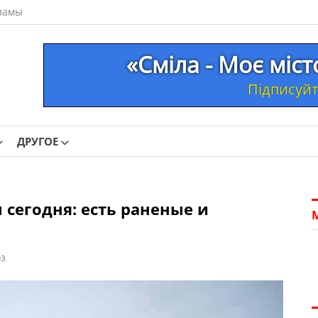
ламы
«Сміла - Моє міс
Підписуйте
ДРУГОЕ
 сегодня: есть раненые и
з