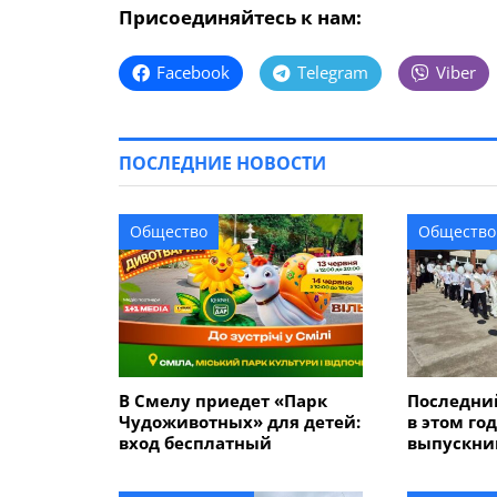
Присоединяйтесь к нам:
Facebook
Telegram
Viber
ПОСЛЕДНИЕ НОВОСТИ
Общество
Общество
В Смелу приедет «Парк
Последний
Чудоживотных» для детей:
в этом го
вход бесплатный
выпускник
655 девят