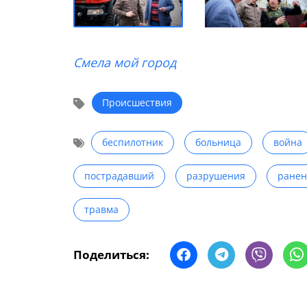
Смела мой город
Происшествия
беспилотник
больница
война
пострадавший
разрушения
ранен
травма
Поделиться: