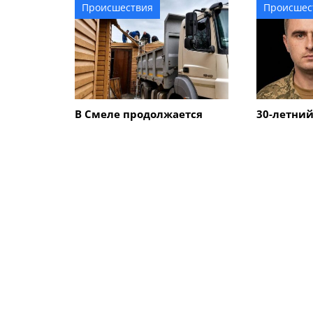
Происшествия
Происшес
В Смеле продолжается
30-летний
ликвидация последствий
Смелы по
обстрела: почему жителям
боев в До
города рекомендуют не
начинать ремонт
поврежденного жилья
ПОХОЖИЕ НОВОСТИ
Происшествия
Происшес