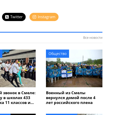
Twitter
Instagram
Все новости
Общество
 звонок в Смеле:
Военный из Смелы
ду в школах 433
вернулся домой после 4
а 11 классов и
лет российского плена
иклассников