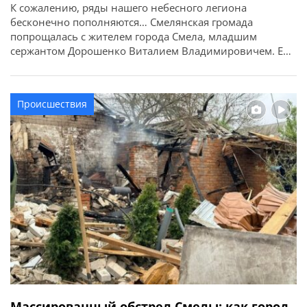
К сожалению, ряды нашего небесного легиона
бесконечно пополняются… Смелянская громада
попрощалась с жителем города Смела, младшим
сержантом Дорошенко Виталием Владимировичем. Ему
было всего 30… Об этом сообщает Смелянский
городской совет. Виталий родился 9 ноября 1995 года в
городе Смела. Учился в общеобразовательной школе I-
Происшествия
III ступеней №7. Квалификацию электромеханика и
специальность «Монтаж обслуживания средств и
систем […]
Массированный обстрел Смелы: как город