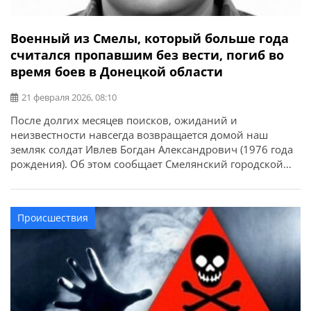
Военный из Смелы, который больше года
считался пропавшим без вести, погиб во
время боев в Донецкой области
21 февраля 2026, 08:10
После долгих месяцев поисков, ожиданий и
неизвестности навсегда возвращается домой наш
земляк солдат Ивлев Богдан Александрович (1976 года
рождения). Об этом сообщает Смелянский городской
совет. Богдан Ивлев был старшим водителем 3
штурмовой роты воинской части Вооруженных Сил
Украины. Его жизнь оборвалась еще 27 декабря 2024
Происшествия
года во время ведения боевых действий в
Волновахском районе Донецкой […]