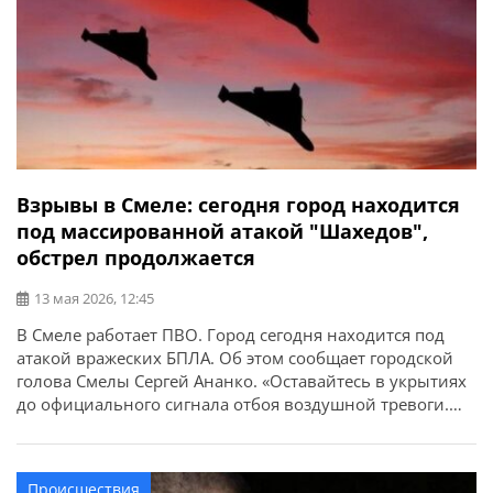
Взрывы в Смеле: сегодня город находится
под массированной атакой "Шахедов",
обстрел продолжается
13 мая 2026, 12:45
В Смеле работает ПВО. Город сегодня находится под
атакой вражеских БПЛА. Об этом сообщает городской
голова Смелы Сергей Ананко. «Оставайтесь в укрытиях
до официального сигнала отбоя воздушной тревоги.
Позаботьтесь о собственной безопасности и
безопасности родных. Сохраняйте информационную
тишину: не публикуйте фото, видео, места попадания
Происшествия