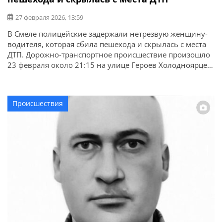
27 февраля 2026, 13:59
В Смеле полицейские задержали нетрезвую женщину-
водителя, которая сбила пешехода и скрылась с места
ДТП. Дорожно-транспортное происшествие произошло
23 февраля около 21:15 на улице Героев Холодноярцев
в Смеле. Об этом сообщает ГУНП в Черкасской области.
Предварительно, 39-летняя женщина-водитель
автомобиля Mercedes-Benz не выбрала безопасную
Происшествия
скорость движения и допустила наезд на пешехода,
который двигался по правой обочине дороги. […]