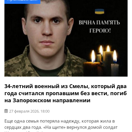
или работу наших защитников. Враг может
использовать любую информацию. Есть угроза […]
34-летний военный из Смелы, который два
года считался пропавшим без вести, погиб
на Запорожском направлении
27 февраля 2026, 18:00
Еще одна семья потеряла надежду, которая жила в
сердцах два года. «На щите» вернулся домой солдат