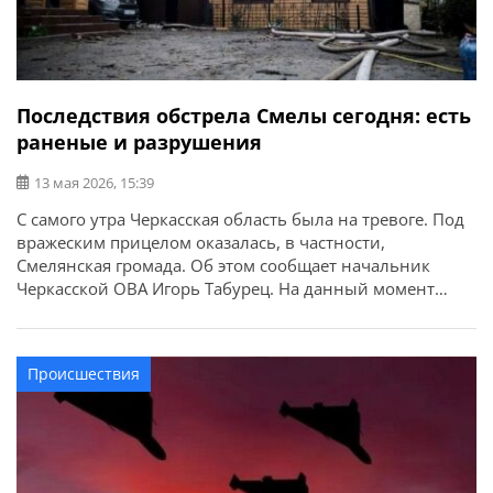
Последствия обстрела Смелы сегодня: есть
раненые и разрушения
13 мая 2026, 15:39
С самого утра Черкасская область была на тревоге. Под
вражеским прицелом оказалась, в частности,
Смелянская громада. Об этом сообщает начальник
Черкасской ОВА Игорь Табурец. На данный момент
фиксируем падение российских БпЛА на ряде локаций
в городе Смела и соседних селах. Речь идет о жилой
инфраструктуре. Есть трое травмированных: двое –
Происшествия
тяжелые, один – средней тяжести. […]