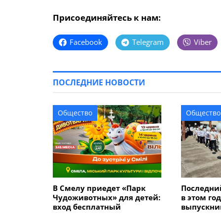
Присоединяйтесь к нам:
Facebook
Telegram
Viber
ПОСЛЕДНИЕ НОВОСТИ
Общество
Общество
В Смелу приедет «Парк
Последний
Чудоживотных» для детей:
в этом го
вход бесплатный
выпускник
655 девят