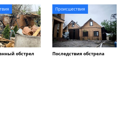
твия
Происшествия
анный обстрел
Последствия обстрела
к город и
Смелы сегодня: есть
села приходят в
раненые и разрушения
е атаки
х беспилотников
Все новости
твия
Происшествия