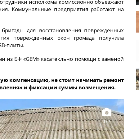
 Сотрудники исполкома комиссионно объезжают
ия. Коммунальные предприятия работают на
 бригады для восстановления поврежденных
ытия поврежденных окон громада получила
SB-плиты.
ами из БФ «GEM» касатекльно помощи с заменой
ную компенсацию, не стоит начинать ремонт
новлення» и фиксации суммы возмещения.
1/7