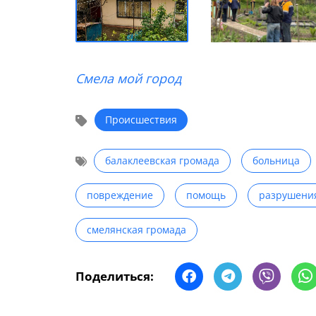
Смела мой город
Происшествия
балаклеевская громада
больница
повреждение
помощь
разрушени
смелянская громада
Поделиться: