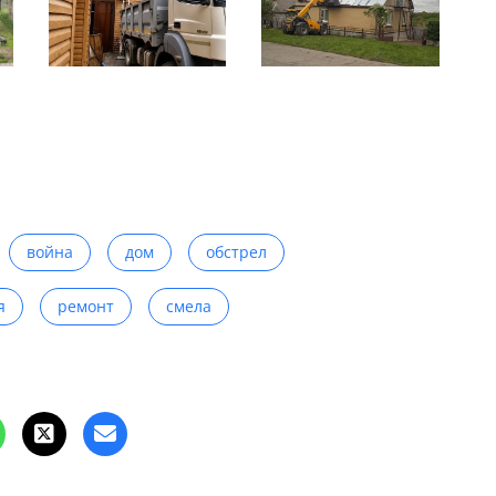
война
дом
обстрел
я
ремонт
смела