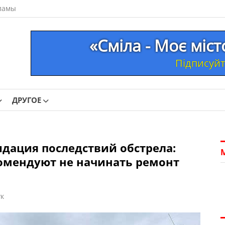
ламы
«Сміла - Моє міс
Підписуйте
ДРУГОЕ
дация последствий обстрела:
омендуют не начинать ремонт
к