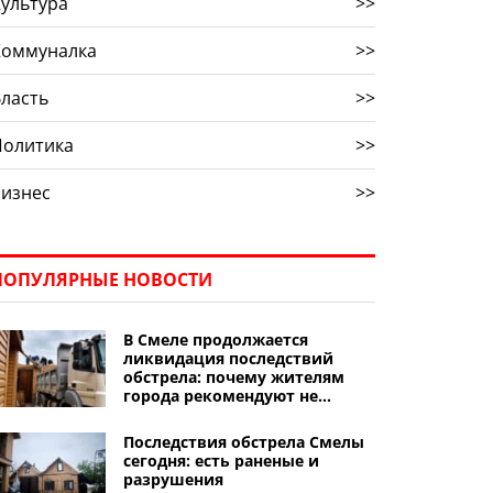
ультура
>>
Коммуналка
>>
ласть
>>
Политика
>>
Бизнес
>>
ПОПУЛЯРНЫЕ НОВОСТИ
В Смеле продолжается
ликвидация последствий
обстрела: почему жителям
города рекомендуют не
начинать ремонт
поврежденного жилья
Последствия обстрела Смелы
сегодня: есть раненые и
разрушения