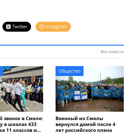
Twitter
Instagram
Все новости
Общество
 звонок в Смеле:
Военный из Смелы
ду в школах 433
вернулся домой после 4
а 11 классов и
лет российского плена
иклассников