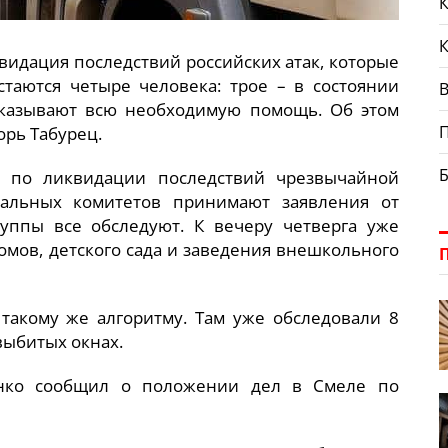
К
видация последствий российских атак, которые
стаются четыре человека: трое – в состоянии
В
оказывают всю необходимую помощь. Об этом
орь Табурец.
б по ликвидации последствий чрезвычайной
тальных комитетов принимают заявления от
уппы все обследуют. К вечеру четверга уже
мов, детского сада и заведения внешкольного
 такому же алгоритму. Там уже обследовали 8
выбитых окнах.
ко сообщил о положении дел в Смеле по