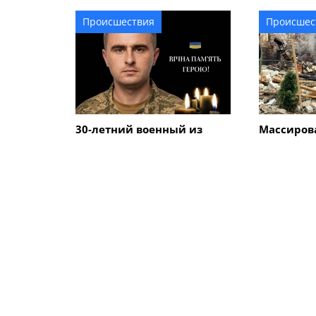
Происшествия
Происшес
30-летний военный из
Массиров
Смелы погиб во время
Смелы: ка
боев в Донецкой области
соседние 
себя посл
вражески
ПОХОЖИЕ НОВОСТИ
Происшествия
Происшес